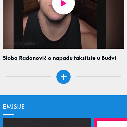
Sloba Radanović o napadu takstiste u Budvi
EMISIJE