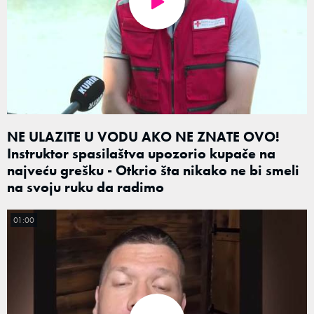
NE ULAZITE U VODU AKO NE ZNATE OVO!
Instruktor spasilaštva upozorio kupače na
najveću grešku - Otkrio šta nikako ne bi smeli
na svoju ruku da radimo
01:00