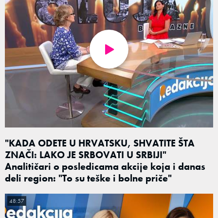
"KADA ODETE U HRVATSKU, SHVATITE ŠTA
ZNAČI: LAKO JE SRBOVATI U SRBIJI"
Analitičari o posledicama akcije koja i danas
deli region: "To su teške i bolne priče"
48:57