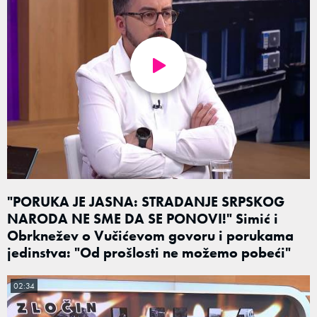
"PORUKA JE JASNA: STRADANJE SRPSKOG
NARODA NE SME DA SE PONOVI!" Simić i
Obrknežev o Vučićevom govoru i porukama
jedinstva: "Od prošlosti ne možemo pobeći"
02:34