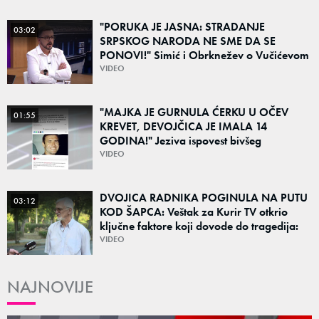
"PORUKA JE JASNA: STRADANJE
03:02
SRPSKOG NARODA NE SME DA SE
PONOVI!" Simić i Obrknežev o Vučićevom
govoru i porukama jedinstva: "Od prošlosti
VIDEO
ne možemo pobeći"
"MAJKA JE GURNULA ĆERKU U OČEV
01:55
KREVET, DEVOJČICA JE IMALA 14
GODINA!" Jeziva ispovest bivšeg
upravnika zatvora: Dobio sedam godina
VIDEO
robije
DVOJICA RADNIKA POGINULA NA PUTU
03:12
KOD ŠAPCA: Veštak za Kurir TV otkrio
ključne faktore koji dovode do tragedija:
"Vozaču može da padne mrak na oči od
VIDEO
umora"
NAJNOVIJE