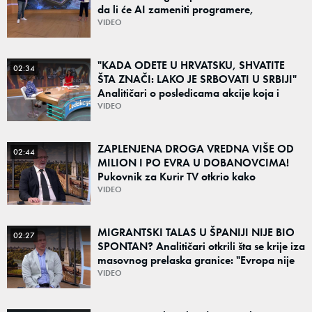
da li će AI zameniti programere,
prevodioce i marketare
VIDEO
"KADA ODETE U HRVATSKU, SHVATITE
02:34
ŠTA ZNAČI: LAKO JE SRBOVATI U SRBIJI"
Analitičari o posledicama akcije koja i
danas deli region: "To su teške i bolne
VIDEO
priče"
ZAPLENJENA DROGA VREDNA VIŠE OD
02:44
MILION I PO EVRA U DOBANOVCIMA!
Pukovnik za Kurir TV otkrio kako
funkcionišu kriminalne grupe: "Važno je
VIDEO
otkriti ceo lanac"
MIGRANTSKI TALAS U ŠPANIJI NIJE BIO
02:27
SPONTAN? Analitičari otkrili šta se krije iza
masovnog prelaska granice: "Evropa nije
dovoljno naučila iz prethodne krize"
VIDEO