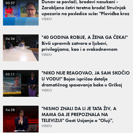
Dunav se povlači, brodovi nasukani -
03:57
Zarobljena četiri teretna broda! Stručnjak
upozorio na posledice suše: "Plovidba kroz
Srbiju je najmanji problem"
VIDEO
"40 GODINA ROBIJE, A ŽENA GA ČEKA!"
04:36
Bivši upravnik zatvora o ljubavi,
privilegijama, kao i o svakodnevnom
životu osuđenika iza rešetaka
VIDEO
"NIKO NIJE REAGOVAO, JA SAM SKOČIO
03:11
U VODU!" Bojan ispričao detalje
dramatičnog spasavanja bake u Grčkoj
VIDEO
"NISMO ZNALI DA LI JE TATA ŽIV, A
04:58
MAMA GA JE PREPOZNALA NA
TELEVIZIJI" Gosti Usijanja o "Oluji",
egzodusu Srba i stravičnim svedočenjima
VIDEO