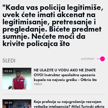
"Kada vas policija legitimiše,
uvek ćete imati akcenat na
legitimisanje, pretresanje i
pregledanje. Bićete predmet
sumnje. Nećete moći da
krivite policajca što
SLEDI
AUTOPLAY
NE ULAZITE U VODU AKO NE ZNATE
03:32
OVO! Instruktor spasilaštva upozorio
kupače na najveću grešku - Otkrio šta
nikako ne bi smeli na svoju ruku da radimo
VIDEO
Koje profesije su najugroženije razvojem
02:50
veštačke inteligencije? Miloš Turinski otkrio