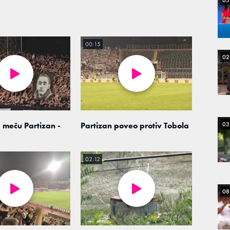
03
00:15
02
03
 meču Partizan -
Partizan poveo protiv Tobola
02:12
08