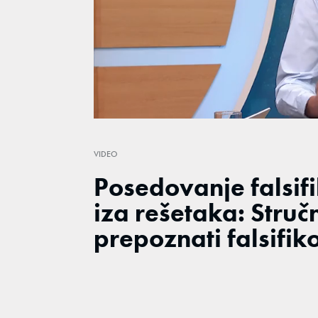
Loaded
:
23.23%
/
Unmute
VIDEO
Posedovanje falsif
iza rešetaka: Struč
prepoznati falsifi