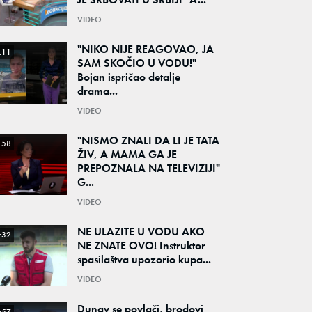
VIDEO
"NIKO NIJE REAGOVAO, JA
:11
SAM SKOČIO U VODU!"
Bojan ispričao detalje
drama...
VIDEO
"NISMO ZNALI DA LI JE TATA
:58
ŽIV, A MAMA GA JE
PREPOZNALA NA TELEVIZIJI"
G...
VIDEO
NE ULAZITE U VODU AKO
:32
NE ZNATE OVO! Instruktor
spasilaštva upozorio kupa...
VIDEO
Dunav se povlači, brodovi