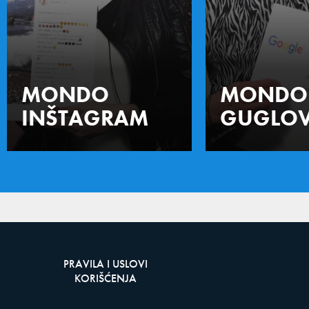
MONDO
MONDO
INŠTAGRAM
GUGLOV
PRAVILA I USLOVI
KORIŠĆENJA