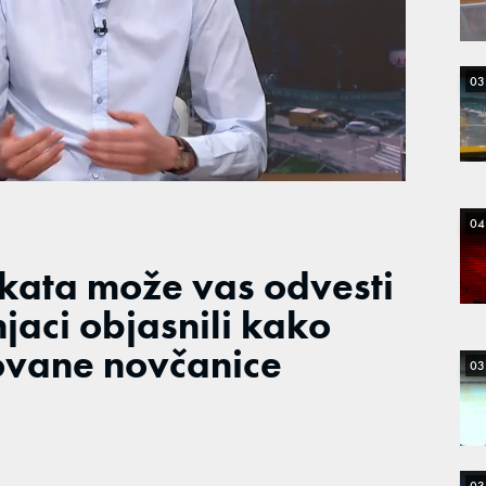
03
04
ikata može vas odvesti
njaci objasnili kako
kovane novčanice
03