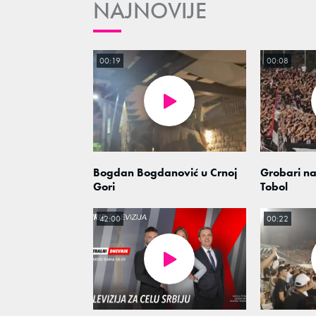
NAJNOVIJE
00:19
00:08
Bogdan Bogdanović u Crnoj
Grobari na
Gori
Tobol
42:00
00:22