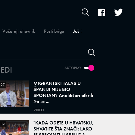
Večernji dnevnik
Pusti brigu
Još
LEDI
AUTOPLAY
MIGRANTSKI TALAS U
:27
ŠPANIJI NIJE BIO
SPONTAN? Analitičari otkrili
šta se ...
VIDEO
"KADA ODETE U HRVATSKU,
:34
SHVATITE ŠTA ZNAČI: LAKO
JE SRBOVATI U SRBIJI" A...