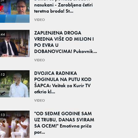
:57
nasukani - Zarobljena četiri
teretna broda! St...
VIDEO
ZAPLENJENA DROGA
:44
VREDNA VIŠE OD MILION I
PO EVRA U
DOBANOVCIMA! Pukovnik...
VIDEO
DVOJICA RADNIKA
:12
POGINULA NA PUTU KOD
ŠAPCA: Veštak za Kurir TV
otkrio kl...
VIDEO
"OD SEDME GODINE SAM
:13
UZ TRUBU, DANAS SVIRAM
SA OCEM!" Emotivna priča
por...