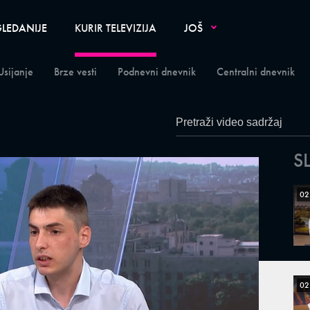
LEDANIJE
KURIR TELEVIZIJA
JOŠ
Usijanje
Brze vesti
Podnevni dnevnik
Centralni dnevnik
S
02
02