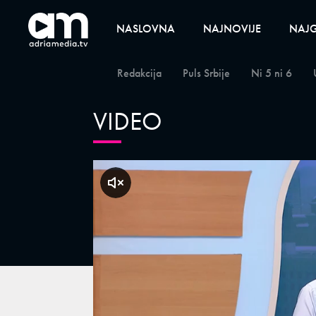
NASLOVNA
NAJNOVIJE
NAJG
Redakcija
Puls Srbije
Ni 5 ni 6
VIDEO
klikni za zvuk