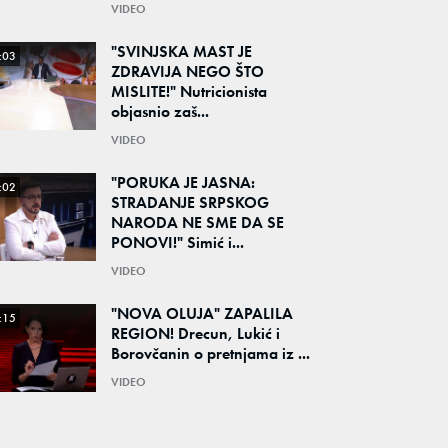
VIDEO
"SVINJSKA MAST JE
:03
ZDRAVIJA NEGO ŠTO
MISLITE!" Nutricionista
objasnio zaš...
VIDEO
"PORUKA JE JASNA:
:02
STRADANJE SRPSKOG
NARODA NE SME DA SE
PONOVI!" Simić i...
VIDEO
"NOVA OLUJA" ZAPALILA
:15
REGION! Drecun, Lukić i
Borovčanin o pretnjama iz ...
VIDEO