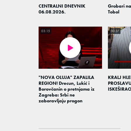
CENTRALNI DNEVNIK
Grobari na
06.08.2026.
Tobol
03:15
00:37
"NOVA OLUJA" ZAPALILA
KRALJ HL
REGION! Drecun, Lukić i
PROSLAV
Borovčanin o pretnjama iz
ISKEŠIRA
Zagreba: Srbi ne
zaboravljaju progon