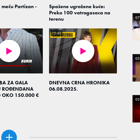
 meču Partizan -
Spašene ugrožene kuće:
Preko 100 vatrogasaca na
07
terenu
15:40
03
EBA ZA GALA
DNEVNA CRNA HRONIKA
U ROĐENDANA
06.08.2025.
O OKO 150.000 €
03