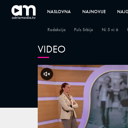
NASLOVNA
NAJNOVIJE
NAJG
Redakcija
Puls Srbije
Ni 5 ni 6
VIDEO
klikni za zvuk