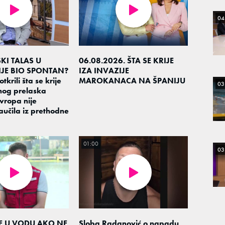
04
KI TALAS U
06.08.2026. ŠTA SE KRIJE
IJE BIO SPONTAN?
IZA INVAZIJE
otkrili šta se krije
MAROKANACA NA ŠPANIJU
03
nog prelaska
Evropa nije
aučila iz prethodne
01:00
03
TE U VODU AKO NE
Sloba Radanović o napadu