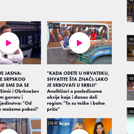
02
02:34
02
JE JASNA:
"KADA ODETE U HRVATSKU,
02
E SRPSKOG
SHVATITE ŠTA ZNAČI: LAKO
E SME DA SE
JE SRBOVATI U SRBIJI"
Simić i Obrknežev
Analitičari o posledicama
m govoru i
akcije koja i danas deli
jedinstva: "Od
region: "To su teške i bolne
ne možemo pobeći"
priče"
03
52:07