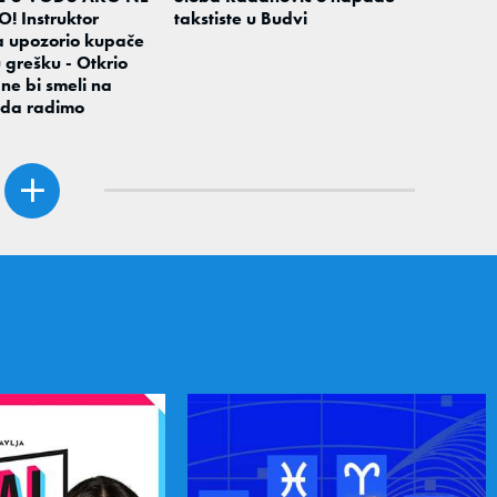
! Instruktor
takstiste u Budvi
a upozorio kupače
 grešku - Otkrio
ne bi smeli na
 da radimo