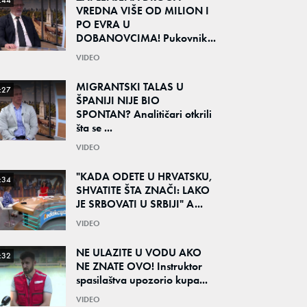
:44
VREDNA VIŠE OD MILION I
PO EVRA U
DOBANOVCIMA! Pukovnik...
VIDEO
MIGRANTSKI TALAS U
:27
ŠPANIJI NIJE BIO
SPONTAN? Analitičari otkrili
šta se ...
VIDEO
"KADA ODETE U HRVATSKU,
:34
SHVATITE ŠTA ZNAČI: LAKO
JE SRBOVATI U SRBIJI" A...
VIDEO
NE ULAZITE U VODU AKO
:32
NE ZNATE OVO! Instruktor
spasilaštva upozorio kupa...
VIDEO