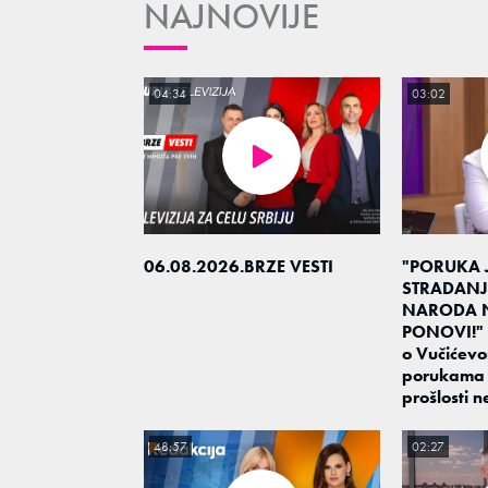
NAJNOVIJE
04:34
03:02
06.08.2026.BRZE VESTI
"PORUKA 
STRADANJ
NARODA N
PONOVI!" 
o Vučićevo
porukama 
prošlosti 
48:57
02:27