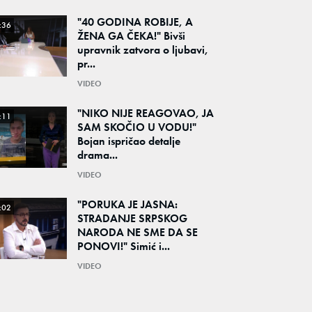
"40 GODINA ROBIJE, A
:36
ŽENA GA ČEKA!" Bivši
upravnik zatvora o ljubavi,
pr...
VIDEO
"NIKO NIJE REAGOVAO, JA
:11
SAM SKOČIO U VODU!"
Bojan ispričao detalje
drama...
VIDEO
"PORUKA JE JASNA:
:02
STRADANJE SRPSKOG
NARODA NE SME DA SE
PONOVI!" Simić i...
VIDEO