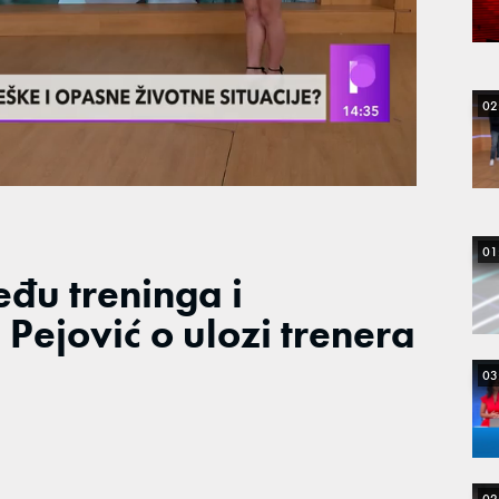
02
01
eđu treninga i
Pejović o ulozi trenera
03