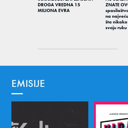
DROGA VREDNA 15
ZNATE OVO
MILIONA EVRA
spasilaštv
na najveću
šta nikako 
svoju ruku
EMISIJE