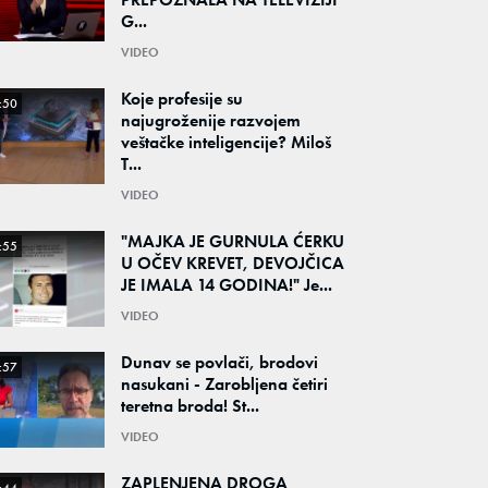
G...
VIDEO
Koje profesije su
:50
najugroženije razvojem
veštačke inteligencije? Miloš
T...
VIDEO
"MAJKA JE GURNULA ĆERKU
:55
U OČEV KREVET, DEVOJČICA
JE IMALA 14 GODINA!" Je...
VIDEO
Dunav se povlači, brodovi
:57
nasukani - Zarobljena četiri
teretna broda! St...
VIDEO
ZAPLENJENA DROGA