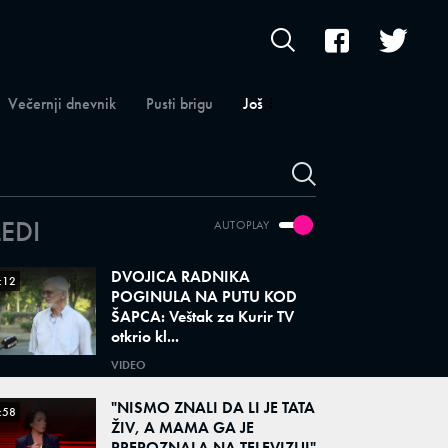
Večernji dnevnik
Pusti brigu
Još
LEDI
AUTOPLAY
DVOJICA RADNIKA
:12
POGINULA NA PUTU KOD
ŠAPCA: Veštak za Kurir TV
otkrio kl...
VIDEO
"NISMO ZNALI DA LI JE TATA
:58
ŽIV, A MAMA GA JE
PREPOZNALA NA TELEVIZIJI"