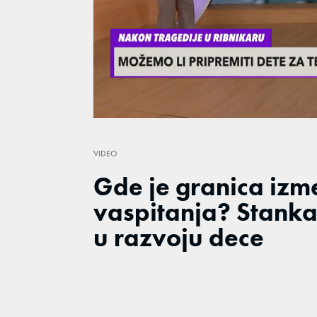
Loaded
:
25.58%
/
Unmute
VIDEO
Gde je granica izm
vaspitanja? Stanka 
u razvoju dece