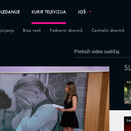
LEDANIJE
KURIR TELEVIZIJA
JOŠ
Usijanje
Brze vesti
Podnevni dnevnik
Centralni dnevnik
S
03
04