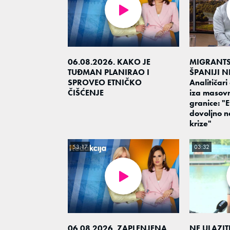
06.08.2026. KAKO JE
MIGRANTS
TUĐMAN PLANIRAO I
ŠPANIJI N
SPROVEO ETNIČKO
Analitičari 
ČIŠĆENJE
iza masov
granice: "
dovoljno n
krize"
53:17
03:32
06.08.2026. ZAPLENJENA
NE ULAZI