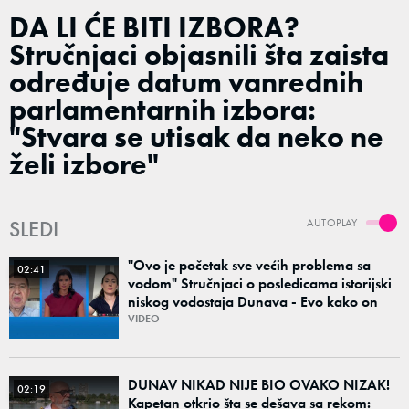
DA LI ĆE BITI IZBORA?
Stručnjaci objasnili šta zaista
određuje datum vanrednih
parlamentarnih izbora:
"Stvara se utisak da neko ne
želi izbore"
SLEDI
AUTOPLAY
"Ovo je početak sve većih problema sa
02:41
vodom" Stručnjaci o posledicama istorijski
niskog vodostaja Dunava - Evo kako on
može da utiče na cene i snabdevanje
VIDEO
DUNAV NIKAD NIJE BIO OVAKO NIZAK!
02:19
Kapetan otkrio šta se dešava sa rekom: