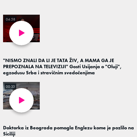
04:58
"NISMO ZNALI DA LI JE TATA ŽIV, A MAMA GA JE
PREPOZNALA NA TELEVIZIJI" Gosti Usijanja o "Oluji",
egzodusu Srba i stravičnim svedočenjima
00:33
Doktorka iz Beograda pomogla Englezu kome je pozlilo na
Siciliji