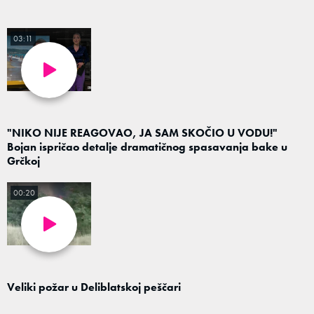
03:11
"NIKO NIJE REAGOVAO, JA SAM SKOČIO U VODU!"
Bojan ispričao detalje dramatičnog spasavanja bake u
Grčkoj
00:20
Veliki požar u Deliblatskoj peščari