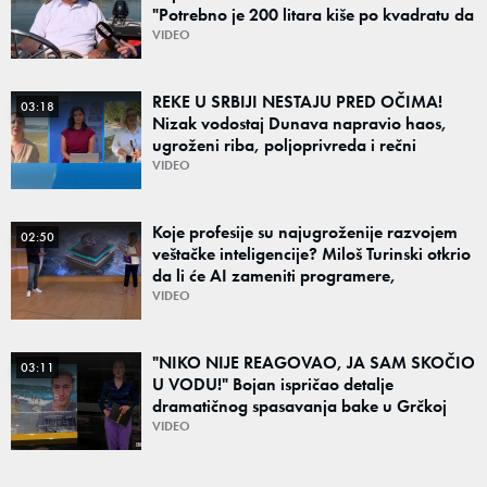
"Potrebno je 200 litara kiše po kvadratu da
bi se napravila značajnija promena"
VIDEO
REKE U SRBIJI NESTAJU PRED OČIMA!
03:18
Nizak vodostaj Dunava napravio haos,
ugroženi riba, poljoprivreda i rečni
saobraćaj - Nadležni apeluju na štednju
VIDEO
Koje profesije su najugroženije razvojem
02:50
veštačke inteligencije? Miloš Turinski otkrio
da li će AI zameniti programere,
prevodioce i marketare
VIDEO
"NIKO NIJE REAGOVAO, JA SAM SKOČIO
03:11
U VODU!" Bojan ispričao detalje
dramatičnog spasavanja bake u Grčkoj
VIDEO