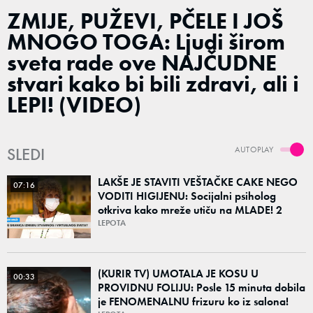
ZMIJE, PUŽEVI, PČELE I JOŠ
MNOGO TOGA: Ljudi širom
sveta rade ove NAJČUDNE
stvari kako bi bili zdravi, ali i
LEPI! (VIDEO)
SLEDI
AUTOPLAY
LAKŠE JE STAVITI VEŠTAČKE CAKE NEGO
07:16
VODITI HIGIJENU: Socijalni psiholog
otkriva kako mreže utiču na MLADE! 2
stvari su KLJUČ!
LEPOTA
(KURIR TV) UMOTALA JE KOSU U
00:33
PROVIDNU FOLIJU: Posle 15 minuta dobila
je FENOMENALNU frizuru ko iz salona!