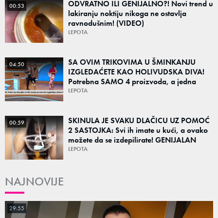
ODVRATNO ILI GENIJALNO?! Novi trend u
00:53
lakiranju noktiju nikoga ne ostavlja
ravnodušnim! (VIDEO)
LEPOTA
SA OVIM TRIKOVIMA U ŠMINKANJU
04:50
IZGLEDAĆETE KAO HOLIVUDSKA DIVA!
Potrebna SAMO 4 proizvoda, a jedna
stvar STROGO mora da se izbegava
LEPOTA
SKINULA JE SVAKU DLAČICU UZ POMOĆ
00:59
2 SASTOJKA: Svi ih imate u kući, a ovako
možete da se izdepilirate! GENIJALAN
TRIK!
LEPOTA
NAJNOVIJE
29:55