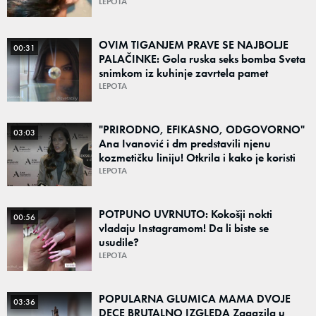
JEFTINO, A RADI!
LEPOTA
OVIM TIGANJEM PRAVE SE NAJBOLJE
00:31
PALAČINKE: Gola ruska seks bomba Sveta
snimkom iz kuhinje zavrtela pamet
milionima (VIDEO)
LEPOTA
"PRIRODNO, EFIKASNO, ODGOVORNO"
03:03
Ana Ivanović i dm predstavili njenu
kozmetičku liniju! Otkrila i kako je koristi
njen muž Bastijan
LEPOTA
POTPUNO UVRNUTO: Kokošji nokti
00:56
vladaju Instagramom! Da li biste se
usudile?
LEPOTA
POPULARNA GLUMICA MAMA DVOJE
03:36
DECE BRUTALNO IZGLEDA Zagazila u