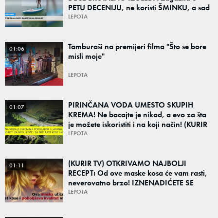
PETU DECENIJU, ne koristi ŠMINKU, a sad
otkrila kako održava kilažu
LEPOTA
Tamburaši na premijeri filma "Što se bore
01:06
misli moje"
LEPOTA
PIRINČANA VODA UMESTO SKUPIH
01:07
KREMA! Ne bacajte je nikad, a evo za šta
je možete iskoristiti i na koji način! (KURIR
TV)
LEPOTA
(KURIR TV) OTKRIVAMO NAJBOLJI
01:11
RECEPT: Od ove maske kosa će vam rasti,
neverovatno brzo! IZNENADIĆETE SE
LEPOTA