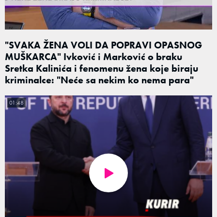
"SVAKA ŽENA VOLI DA POPRAVI OPASNOG
MUŠKARCA" Ivković i Marković o braku
Sretka Kalinića i fenomenu žena koje biraju
kriminalce: "Neće sa nekim ko nema para"
01:48