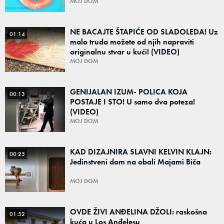
POMUČITI!
MOJ DOM
NE BACAJTE ŠTAPIĆE OD SLADOLEDA! Uz
01:14
malo truda možete od njih napraviti
originalnu stvar u kući! (VIDEO)
MOJ DOM
GENIJALAN IZUM- POLICA KOJA
00:13
POSTAJE I STO! U samo dva poteza!
(VIDEO)
MOJ DOM
KAD DIZAJNIRA SLAVNI KELVIN KLAJN:
00:25
Jedinstveni dom na obali Majami Biča
MOJ DOM
OVDE ŽIVI ANĐELINA DŽOLI: raskošna
01:52
kuća u Los Anđelesu