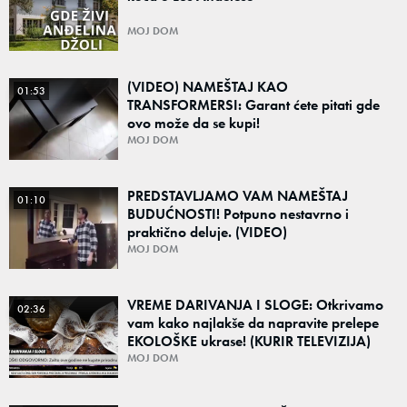
MOJ DOM
(VIDEO) NAMEŠTAJ KAO
01:53
TRANSFORMERSI: Garant ćete pitati gde
ovo može da se kupi!
MOJ DOM
PREDSTAVLJAMO VAM NAMEŠTAJ
01:10
BUDUĆNOSTI! Potpuno nestavrno i
praktično deluje. (VIDEO)
MOJ DOM
VREME DARIVANJA I SLOGE: Otkrivamo
02:36
vam kako najlakše da napravite prelepe
EKOLOŠKE ukrase! (KURIR TELEVIZIJA)
MOJ DOM