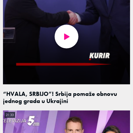
“HVALA, SRBIJO”! Srbija pomaže obnovu
jednog grada u Ukrajini
21:33