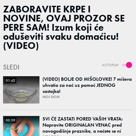
ZABORAVITE KRPE I
NOVINE, OVAJ PROZOR SE
PERE SAM! Izum koji će
oduševiti svaku domaćicu!
(VIDEO)
SLEDI
AUTOPLAY
(VIDEO) BOLJE OD MIŠOLOVKE! 7 miševa
01:42
uhvatio za noć uz pomoć JEDNOG
sastojka!
MOJ DOM
SVI ĆE ZASTATI PORED VAŠIH VRATA:
00:59
Napravite ORIGINALAN VENAC pred
novogodišnje praznike, a nećete se ni