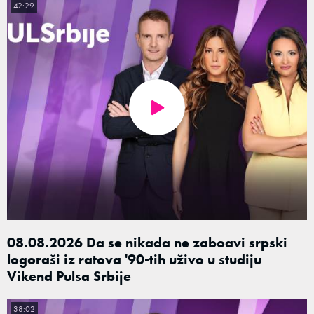
42:29
08.08.2026 Da se nikada ne zaboavi srpski
logoraši iz ratova '90-tih uživo u studiju
Vikend Pulsa Srbije
38:02