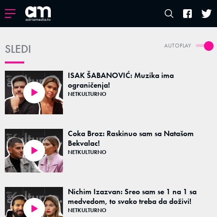
SLEDI
AUTOPLAY
ISAK ŠABANOVIĆ: Muzika ima
ograničenja!
NETKULTURNO
48:43
Coka Broz: Raskinuo sam sa Natašom
Bekvalac!
NETKULTURNO
50:37
Nichim Izazvan: Sreo sam se 1 na 1 sa
medvedom, to svako treba da doživi!
NETKULTURNO
46:56