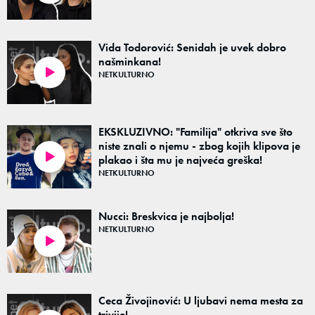
Vida Todorović: Senidah je uvek dobro
našminkana!
NETKULTURNO
49:12
EKSKLUZIVNO: "Familija" otkriva sve što
niste znali o njemu - zbog kojih klipova je
plakao i šta mu je najveća greška!
00:00
NETKULTURNO
Nucci: Breskvica je najbolja!
NETKULTURNO
48:18
Ceca Živojinović: U ljubavi nema mesta za
trivije!