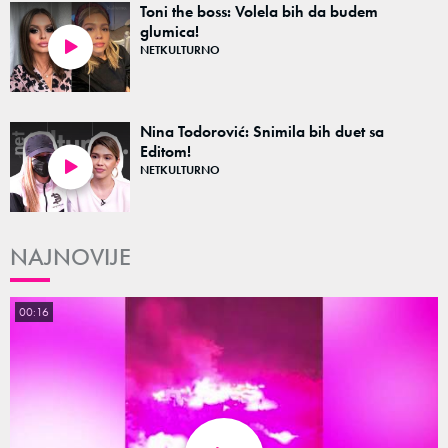
Toni the boss: Volela bih da budem
glumica!
NETKULTURNO
38:36
Nina Todorović: Snimila bih duet sa
Editom!
NETKULTURNO
48:26
NAJNOVIJE
00:16