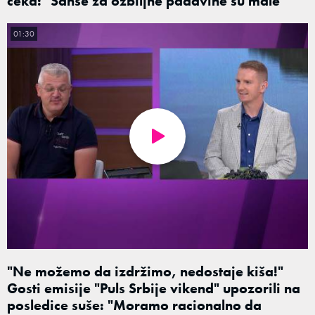
čeka: "Šanse za ozbiljne padavine su male"
01:30
"Ne možemo da izdržimo, nedostaje kiša!"
Gosti emisije "Puls Srbije vikend" upozorili na
posledice suše: "Moramo racionalno da