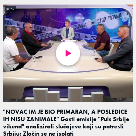
01:52
"NOVAC IM JE BIO PRIMARAN, A POSLEDICE
IH NISU ZANIMALE" Gosti emisije "Puls Srbije
vikend" analizirali slučajeve koji su potresli
Srbiju: Zločin se ne isplati