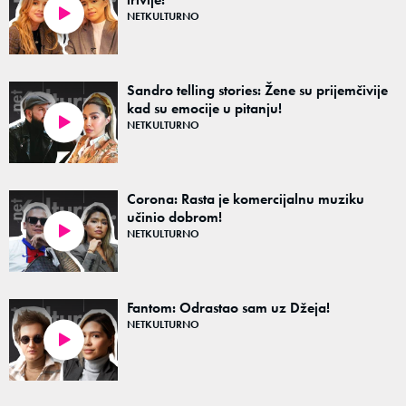
NETKULTURNO
47:52
Sandro telling stories: Žene su prijemčivije
kad su emocije u pitanju!
NETKULTURNO
27:48
Corona: Rasta je komercijalnu muziku
učinio dobrom!
NETKULTURNO
47:27
Fantom: Odrastao sam uz Džeja!
NETKULTURNO
45:59