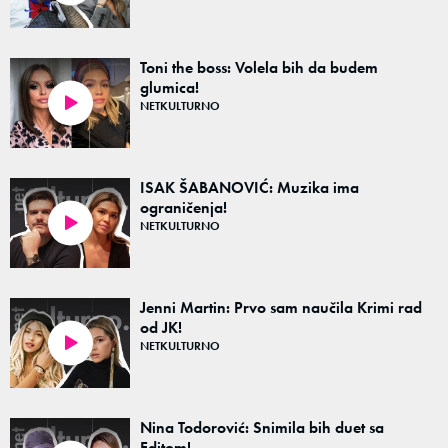
Toni the boss: Volela bih da budem
glumica!
NETKULTURNO
38:36
ISAK ŠABANOVIĆ: Muzika ima
ograničenja!
NETKULTURNO
48:43
Jenni Martin: Prvo sam naučila Krimi rad
od JK!
NETKULTURNO
36:43
Nina Todorović: Snimila bih duet sa
Editom!