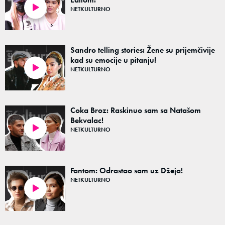
NETKULTURNO
48:26
Sandro telling stories: Žene su prijemčivije
kad su emocije u pitanju!
NETKULTURNO
27:48
Coka Broz: Raskinuo sam sa Natašom
Bekvalac!
NETKULTURNO
50:37
Fantom: Odrastao sam uz Džeja!
NETKULTURNO
45:59