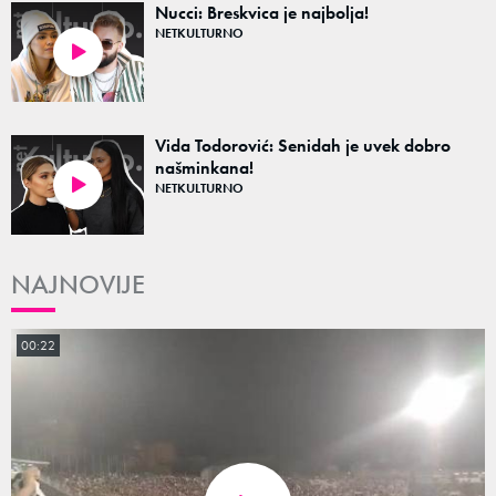
Nucci: Breskvica je najbolja!
NETKULTURNO
48:18
Vida Todorović: Senidah je uvek dobro
našminkana!
NETKULTURNO
49:12
NAJNOVIJE
00:22