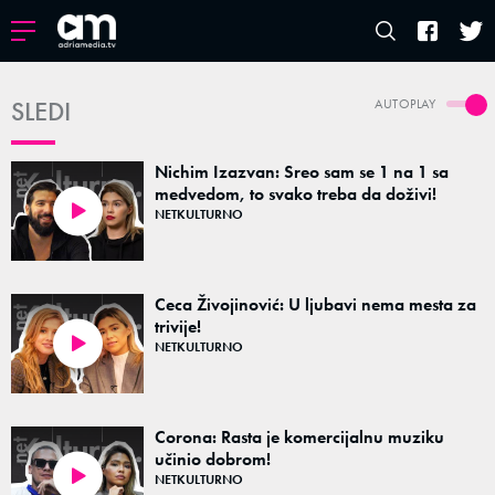
SLEDI
AUTOPLAY
Nichim Izazvan: Sreo sam se 1 na 1 sa
medvedom, to svako treba da doživi!
NETKULTURNO
46:56
Ceca Živojinović: U ljubavi nema mesta za
trivije!
NETKULTURNO
47:52
Corona: Rasta je komercijalnu muziku
učinio dobrom!
NETKULTURNO
47:27