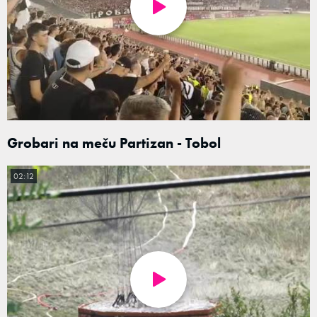
Grobari na meču Partizan - Tobol
02:12