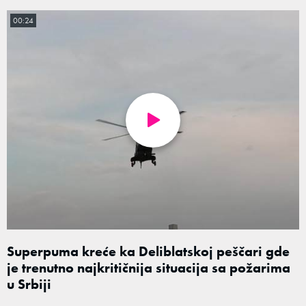
00:24
Superpuma kreće ka Deliblatskoj peščari gde
je trenutno najkritičnija situacija sa požarima
u Srbiji