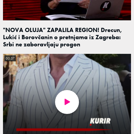
"NOVA OLUJA" ZAPALILA REGION! Drecun,
Lukić i Borovčanin o pretnjama iz Zagreba:
Srbi ne zaboravljaju progon
00:37