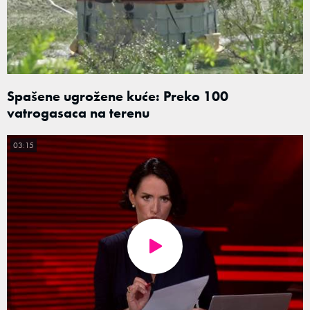
Spašene ugrožene kuće: Preko 100
vatrogasaca na terenu
03:15