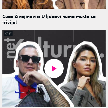
Ceca Živojinović: U ljubavi nema mesta za
trivije!
47:27