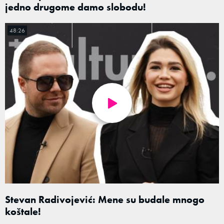
jedno drugome damo slobodu!
48:26
Stevan Radivojević: Mene su budale mnogo
koštale!