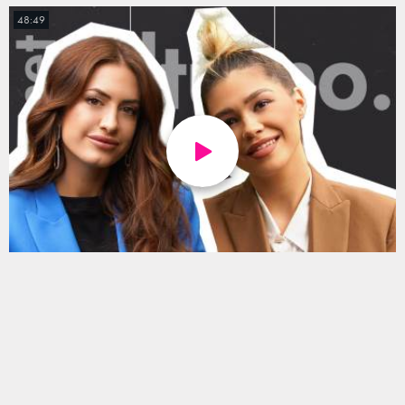
48:49
Ena Luna: Prva dva meseca nisam dobila
nijedan posao!
51:51