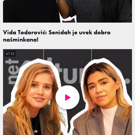
Vida Todorović: Senidah je uvek dobro
našminkana!
47:52