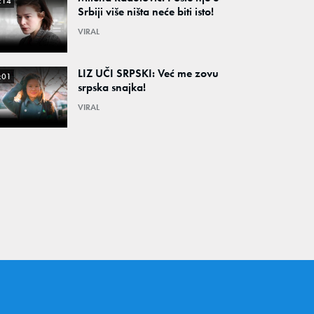
:14
Srbiji više ništa neće biti isto!
VIRAL
LIZ UČI SRPSKI: Već me zovu
:01
srpska snajka!
VIRAL