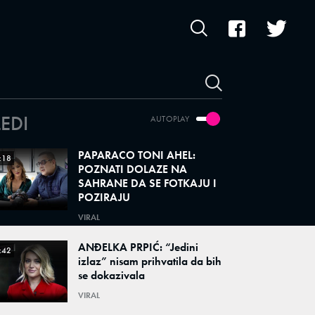
LEDI
AUTOPLAY
PAPARACO TONI AHEL:
:18
POZNATI DOLAZE NA
SAHRANE DA SE FOTKAJU I
POZIRAJU
VIRAL
ANĐELKA PRPIĆ: “Jedini
:42
izlaz” nisam prihvatila da bih
se dokazivala
VIRAL