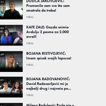
DUŠICA JAKOVLJEVIĆ:
:11
Promenila sam sve što sam
smatrala da treba!
VIRAL
KAFE ZALE: Gazda snimio
:03
Avdulju 2 pesme za 2.000
evra!!!
VIRAL
BOJANA RISTIVOJEVIĆ:
:49
Imam spisak svojih lapsusa!
VIRAL
BOJANA RADOVANOVIĆ:
:01
David Radosavljević mi je
najbolji drug i najveća po...
VIRAL
Milena Radulović: Posle nje u