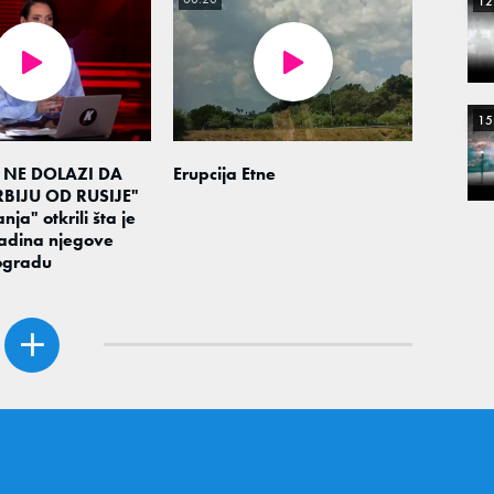
12
15
 NE DOLAZI DA
Erupcija Etne
BIJU OD RUSIJE"
nja" otkrili šta je
adina njegove
ogradu