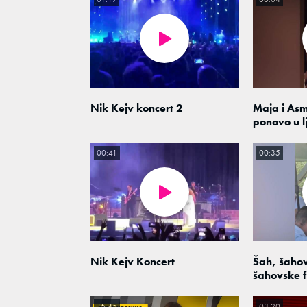
Nik Kejv koncert 2
Maja i As
ponovo u l
00:41
00:35
Nik Kejv Koncert
Šah, šahov
šahovske f
15:45
03:20