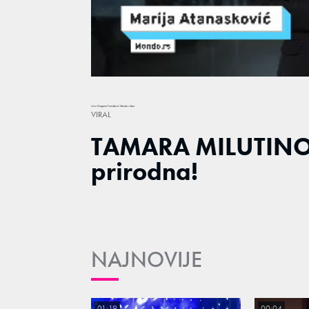
Loaded
:
4.96%
/
Unmute
Autor
Dragana Tomašević
Mondo video
VIRAL
TAMARA MILUTINO
prirodna!
NAJNOVIJE
01:19
00:04