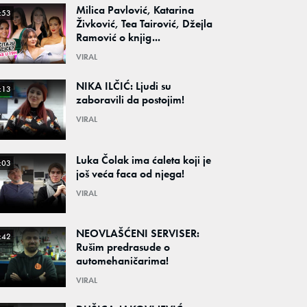
Milica Pavlović, Katarina
:53
Živković, Tea Tairović, Džejla
Ramović o knjig...
VIRAL
NIKA ILČIĆ: Ljudi su
:13
zaboravili da postojim!
VIRAL
Luka Čolak ima ćaleta koji je
:03
još veća faca od njega!
VIRAL
NEOVLAŠĆENI SERVISER:
:42
Rušim predrasude o
automehaničarima!
VIRAL