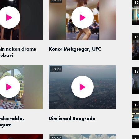
15
14
min nakon drame
Konor Mekgregor, UFC
jubavi
00:24
12
12
ska tabla,
Dim iznad Beograda
igure
00:20