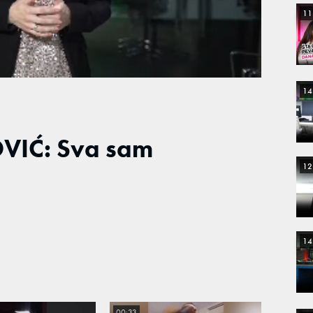
11
14
VIĆ: Sva sam
12
14
00:33