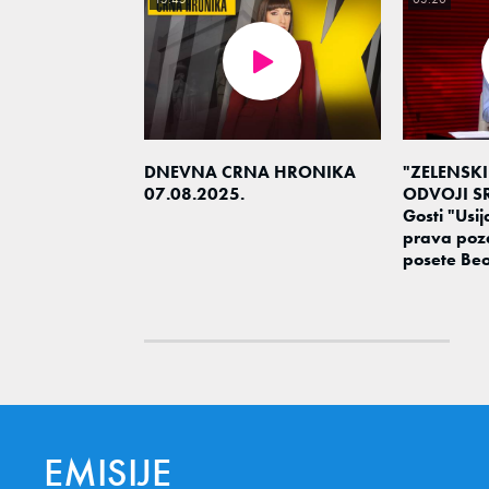
DNEVNA CRNA HRONIKA
"ZELENSKI
07.08.2025.
ODVOJI SR
Gosti "Usija
prava poz
posete Be
EMISIJE