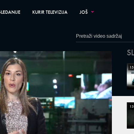
LEDANIJE
KURIR TELEVIZIJA
JOŠ
S
15
13