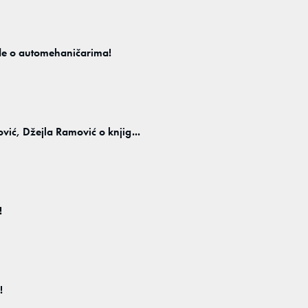
e o automehaničarima!
ović, Džejla Ramović o knjig...
!
!