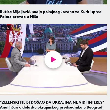
Ružica Mijajlović, snaja pokojnog Jovana za Kurir ispred
Palate pravde u Nišu
04:32
"ZELENSKI NE BI DOŠAO DA UKRAJINA NE VIDI INTERES"
Analitičari o dolasku ukrajinskog predsednika u Beograd: