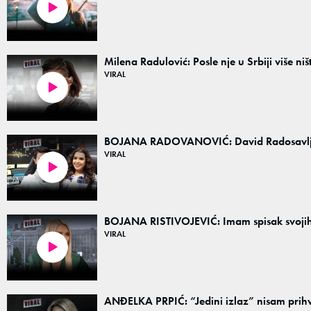
15:01
Milena Radulović: Posle nje u Srbiji više ništ
VIRAL
12:14
BOJANA RADOVANOVIĆ: David Radosavljević 
VIRAL
12:01
BOJANA RISTIVOJEVIĆ: Imam spisak svojih
VIRAL
12:49
ANĐELKA PRPIĆ: “Jedini izlaz” nisam prihv