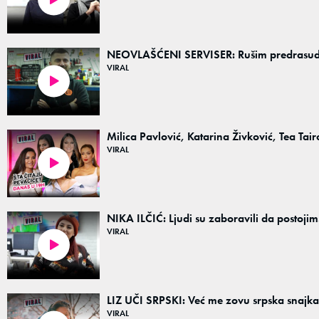
NEOVLAŠĆENI SERVISER: Rušim predrasud
VIRAL
14:42
Milica Pavlović, Katarina Živković, Tea Tair
VIRAL
11:53
NIKA ILČIĆ: Ljudi su zaboravili da postojim
VIRAL
14:13
LIZ UČI SRPSKI: Već me zovu srpska snajka
VIRAL