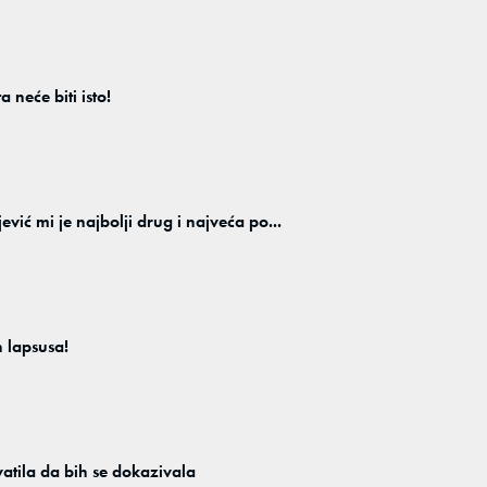
a neće biti isto!
mi je najbolji drug i najveća po...
 lapsusa!
atila da bih se dokazivala