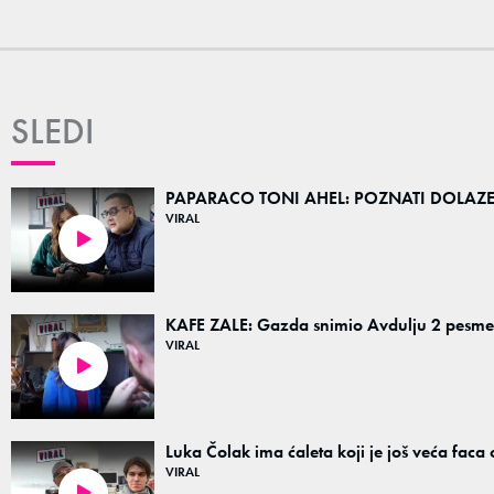
SLEDI
PAPARACO TONI AHEL: POZNATI DOLAZE
VIRAL
15:18
KAFE ZALE: Gazda snimio Avdulju 2 pesme 
VIRAL
14:03
Luka Čolak ima ćaleta koji je još veća faca
VIRAL
12:03