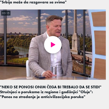
"Srbija može da razgovara sa svima"
03:15
"NEKO SE PONOSI ONIM ČEGA BI TREBALO DA SE STIDI"
Stručnjaci o porukama iz regiona i godišnjici "Oluje":
"Ponos na stradanje je anticivilizacijska poruka"