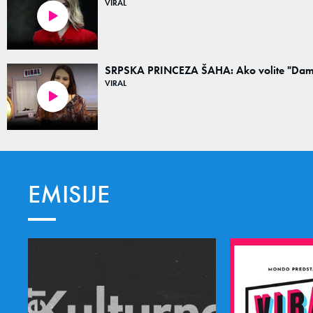
VIRAL
13:42
SRPSKA PRINCEZA ŠAHA: Ako volite "Damin
VIRAL
12:05
EMISIJE