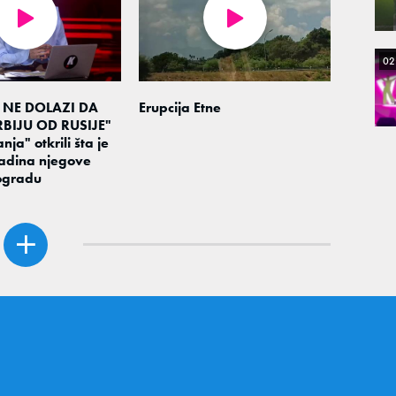
02
 NE DOLAZI DA
Erupcija Etne
BIJU OD RUSIJE"
nja" otkrili šta je
adina njegove
ogradu