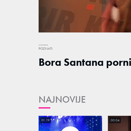
/
Unmute
Autor
Kurir televizija
POZNATI
Bora Santana porni
NAJNOVIJE
01:19
00:04