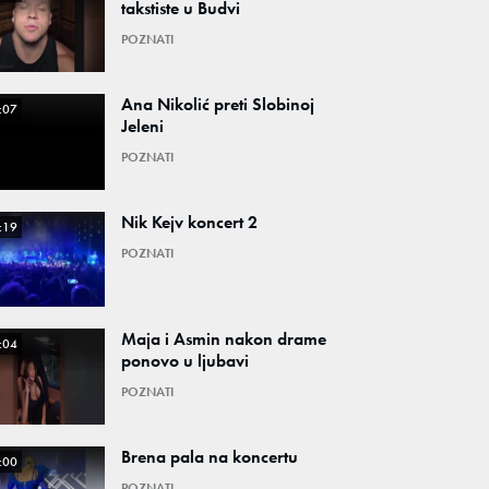
takstiste u Budvi
POZNATI
Ana Nikolić preti Slobinoj
:07
Jeleni
POZNATI
Nik Kejv koncert 2
:19
POZNATI
Maja i Asmin nakon drame
:04
ponovo u ljubavi
POZNATI
Brena pala na koncertu
:00
POZNATI