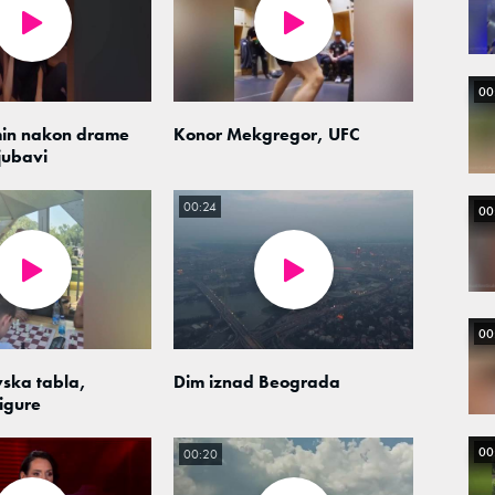
00
min nakon drame
Konor Mekgregor, UFC
jubavi
00:24
00
00
ska tabla,
Dim iznad Beograda
igure
00
00:20