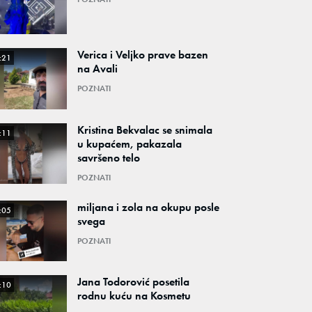
Verica i Veljko prave bazen
:21
na Avali
POZNATI
Kristina Bekvalac se snimala
:11
u kupaćem, pakazala
savršeno telo
POZNATI
miljana i zola na okupu posle
:05
svega
POZNATI
Jana Todorović posetila
:10
rodnu kuću na Kosmetu