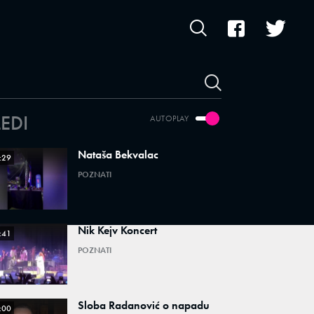
LEDI
AUTOPLAY
Nataša Bekvalac
:29
POZNATI
Nik Kejv Koncert
:41
POZNATI
Sloba Radanović o napadu
:00