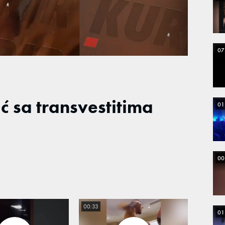
Loaded
:
100.00%
07
ć sa transvestitima
01
00
00:33
01