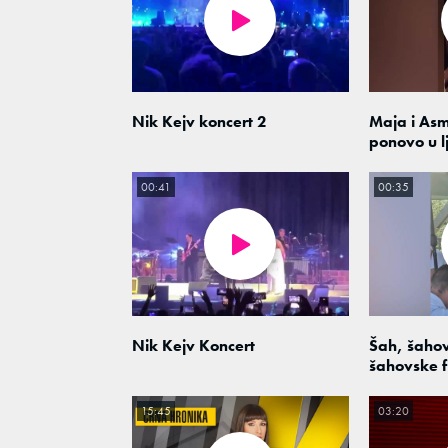
Nik Kejv koncert 2
Maja i As
ponovo u l
00:41
00:35
Nik Kejv Koncert
Šah, šahov
šahovske f
15:45
03:20