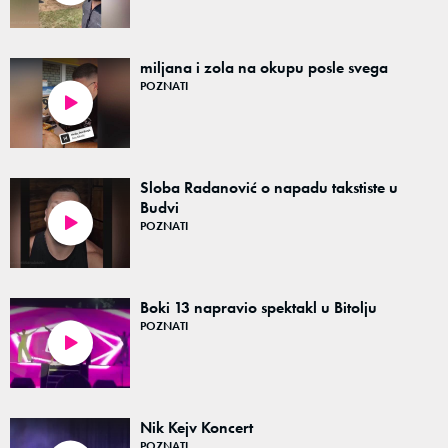
miljana i zola na okupu posle svega
POZNATI
00:05
Sloba Radanović o napadu takstiste u
Budvi
POZNATI
01:00
Boki 13 napravio spektakl u Bitolju
POZNATI
02:36
Nik Kejv Koncert
POZNATI