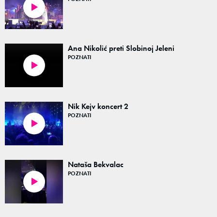
00:41
Ana Nikolić preti Slobinoj Jeleni
POZNATI
07:07
Nik Kejv koncert 2
POZNATI
01:19
Nataša Bekvalac
POZNATI
01:29