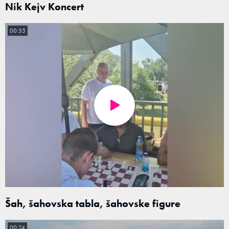
Nik Kejv Koncert
00:35
Šah, šahovska tabla, šahovske figure
00:24