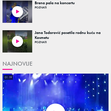
Brena pala na koncertu
POZNATI
01:00
Jana Todorović posetila rodnu kuću na
Kosmetu
POZNATI
00:10
NAJNOVIJE
01:19