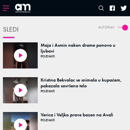
SLEDI
AUTOPLAY
Maja i Asmin nakon drame ponovo u
ljubavi
POZNATI
00:04
Kristina Bekvalac se snimala u kupaćem,
pakazala savršeno telo
POZNATI
00:11
Verica i Veljko prave bazen na Avali
POZNATI
00:21