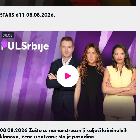
STARS 611 08.08.2026.
38:02
08.08.2026 Zašto se namonstruozniji koljači kriminalnih
klanova, žene u zatvoru; šta je pozadina