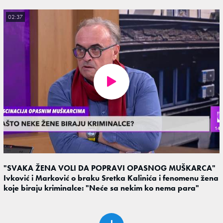
02:37
"SVAKA ŽENA VOLI DA POPRAVI OPASNOG MUŠKARCA"
Ivković i Marković o braku Sretka Kalinića i fenomenu žena
koje biraju kriminalce: "Neće sa nekim ko nema para"