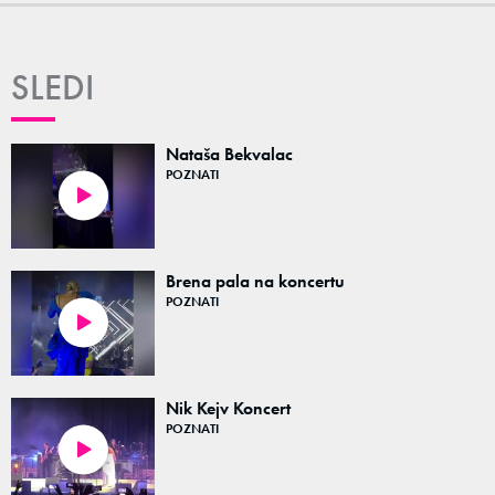
SLEDI
Nataša Bekvalac
POZNATI
01:29
Brena pala na koncertu
POZNATI
01:00
Nik Kejv Koncert
POZNATI
00:41