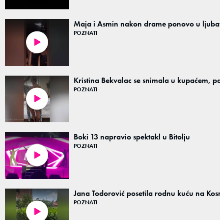
Maja i Asmin nakon drame ponovo u ljuba
POZNATI
00:04
Kristina Bekvalac se snimala u kupaćem, p
POZNATI
00:11
Boki 13 napravio spektakl u Bitolju
POZNATI
02:36
Jana Todorović posetila rodnu kuću na Ko
POZNATI
00:10