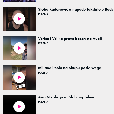
Sloba Radanović o napadu takstiste u Budv
POZNATI
01:00
Verica i Veljko prave bazen na Avali
POZNATI
00:21
miljana i zola na okupu posle svega
POZNATI
00:05
Ana Nikolić preti Slobinoj Jeleni
POZNATI
07:07