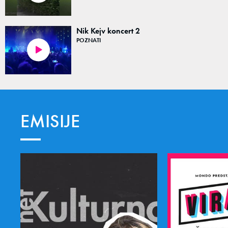
Nik Kejv koncert 2
POZNATI
01:19
EMISIJE