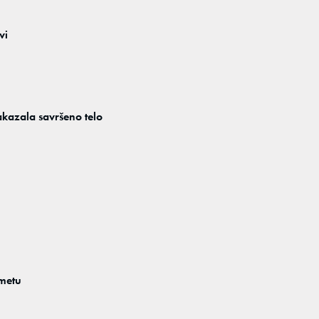
vi
akazala savršeno telo
smetu