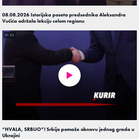
08.08.2026 Istorijska poseta predsednika Aleksandra
Vučića održala lekciju celom regionu
01:03
“HVALA, SRBIJO”! Srbija pomaže obnovu jednog grada u
Ukrajini