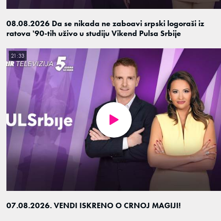
08.08.2026 Da se nikada ne zaboavi srpski logoraši iz
ratova '90-tih uživo u studiju Vikend Pulsa Srbije
21:33
07.08.2026. VENDI ISKRENO O CRNOJ MAGIJI!