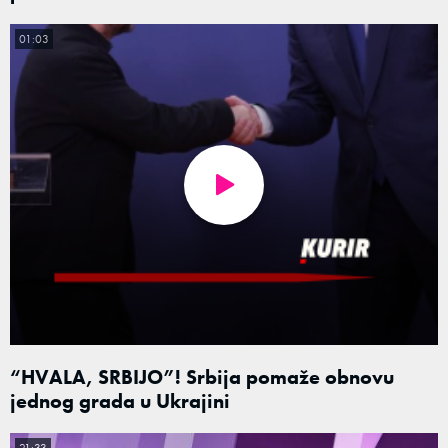
01:03
“HVALA, SRBIJO”! Srbija pomaže obnovu
jednog grada u Ukrajini