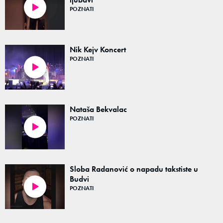
POZNATI
00:04
Nik Kejv Koncert
POZNATI
00:41
Nataša Bekvalac
POZNATI
01:29
Sloba Radanović o napadu takstiste u
Budvi
POZNATI
01:00