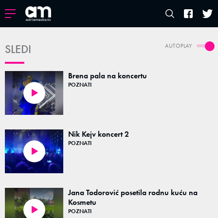
SLEDI
AUTOPLAY
Brena pala na koncertu
POZNATI
01:00
Nik Kejv koncert 2
POZNATI
01:19
Jana Todorović posetila rodnu kuću na
Kosmetu
POZNATI
00:10