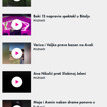
Boki 13 napravio spektakl u Bitolju
POZNATI
02:36
Verica i Veljko prave bazen na Avali
POZNATI
00:21
Ana Nikolić preti Slobinoj Jeleni
POZNATI
07:07
Maja i Asmin nakon drame ponovo u
ljubavi