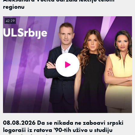
regionu
42:29
08.08.2026 Da se nikada ne zaboavi srpski
logoraši iz ratova '90-tih uživo u studiju