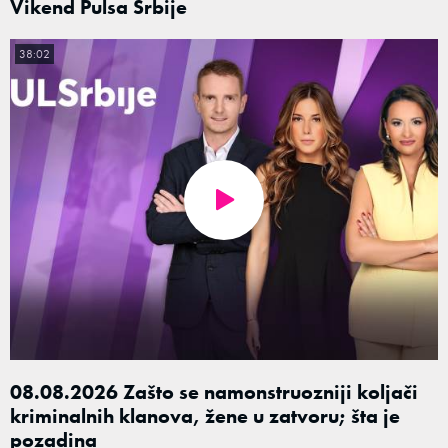
Vikend Pulsa Srbije
38:02
08.08.2026 Zašto se namonstruozniji koljači
kriminalnih klanova, žene u zatvoru; šta je
pozadina