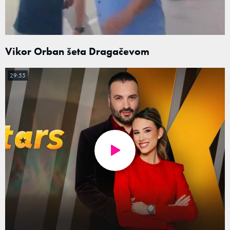
Vikor Orban šeta Dragačevom
29:55