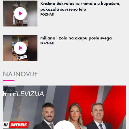
Kristina Bekvalac se snimala u kupaćem,
pakazala savršeno telo
POZNATI
00:11
miljana i zola na okupu posle svega
POZNATI
00:05
NAJNOVIJE
20:00