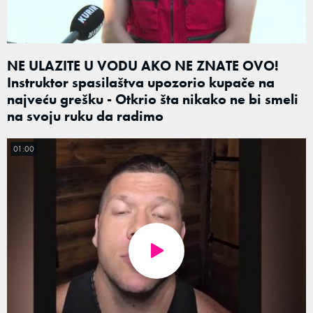
NE ULAZITE U VODU AKO NE ZNATE OVO!
Instruktor spasilaštva upozorio kupače na
najveću grešku - Otkrio šta nikako ne bi smeli
na svoju ruku da radimo
01:00