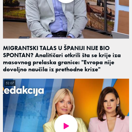
MIGRANTSKI TALAS U ŠPANIJI NIJE BIO
SPONTAN? Analitičari otkrili šta se krije iza
masovnog prelaska granice: "Evropa nije
dovoljno naučila iz prethodne krize"
52:07