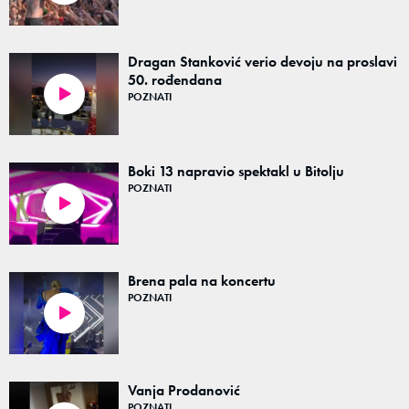
Dragan Stanković verio devoju na proslavi
50. rođendana
POZNATI
01:43
Boki 13 napravio spektakl u Bitolju
POZNATI
02:36
Brena pala na koncertu
POZNATI
01:00
Vanja Prodanović
POZNATI