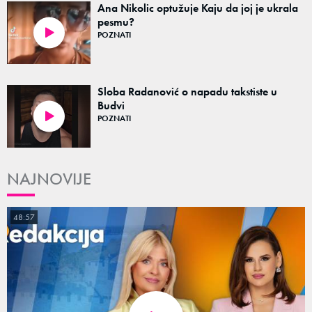
Ana Nikolic optužuje Kaju da joj je ukrala
pesmu?
POZNATI
00:19
Sloba Radanović o napadu takstiste u
Budvi
POZNATI
01:00
NAJNOVIJE
48:57