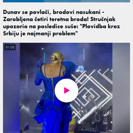
Dunav se povlači, brodovi nasukani -
Zarobljena četiri teretna broda! Stručnjak
upozorio na posledice suše: "Plovidba kroz
Srbiju je najmanji problem"
01:00