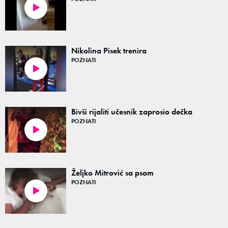
00:07
Nikolina Pisek trenira
POZNATI
00:17
Bivši rijaliti učesnik zaprosio dečka
POZNATI
00:42
Željko Mitrović sa psom
POZNATI
00:27