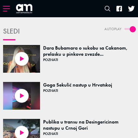
SLEDI
AUTOPLAY
Dara Bubamara o sukobu sa Cakanom,
prelasku u pinkove zvezde...
POZNATI
09:06
Goga Sekulić nastup u Hrvatskoj
POZNATI
00:10
Publika u transu na Desingericinom
nastupu u Crnoj Gori
POZNATI
00:31