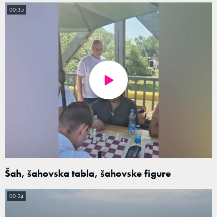
00:35
Šah, šahovska tabla, šahovske figure
00:24