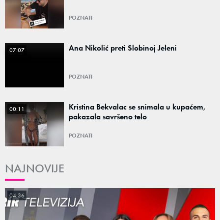
POZNATI
Ana Nikolić preti Slobinoj Jeleni
07:07
POZNATI
Kristina Bekvalac se snimala u kupaćem,
00:11
pakazala savršeno telo
POZNATI
NAJNOVIJE
04:36