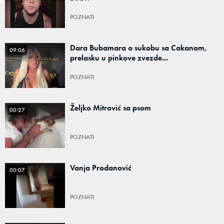
POZNATI
Dara Bubamara o sukobu sa Cakanom,
09:06
prelasku u pinkove zvezde...
POZNATI
Željko Mitrović sa psom
00:27
POZNATI
Vanja Prodanović
00:07
POZNATI