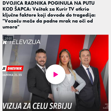
DVOJICA RADNIKA POGINULA NA PUTU
KOD ŠAPCA: Veštak za Kurir TV otkrio
ključne faktore koji dovode do tragedija:
"Vozaču može da padne mrak na oči od
umora"
20:01