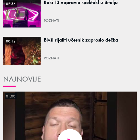
Boki 13 napravio spektakl u Bitolju
02:36
POZNATI
Bivši rijaliti učesnik zaprosio dečka
00:42
POZNATI
NAJNOVIJE
01:00