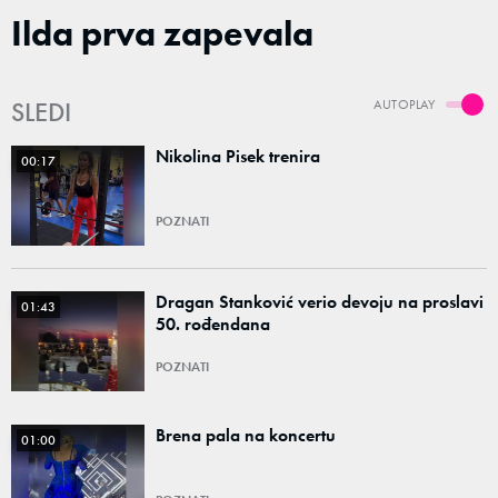
Ilda prva zapevala
SLEDI
AUTOPLAY
Nikolina Pisek trenira
00:17
POZNATI
Dragan Stanković verio devoju na proslavi
01:43
50. rođendana
POZNATI
Brena pala na koncertu
01:00