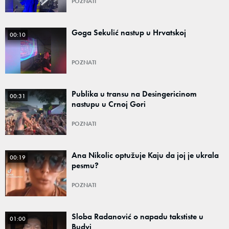
POZNATI
Goga Sekulić nastup u Hrvatskoj
00:10
POZNATI
Publika u transu na Desingericinom
00:31
nastupu u Crnoj Gori
POZNATI
Ana Nikolic optužuje Kaju da joj je ukrala
00:19
pesmu?
POZNATI
Sloba Radanović o napadu takstiste u
01:00
Budvi