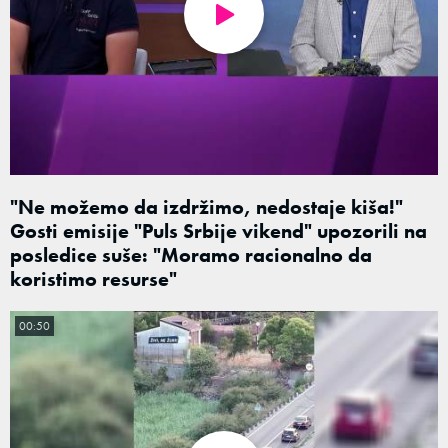
"Ne možemo da izdržimo, nedostaje kiša!"
Gosti emisije "Puls Srbije vikend" upozorili na
posledice suše: "Moramo racionalno da
koristimo resurse"
00:50