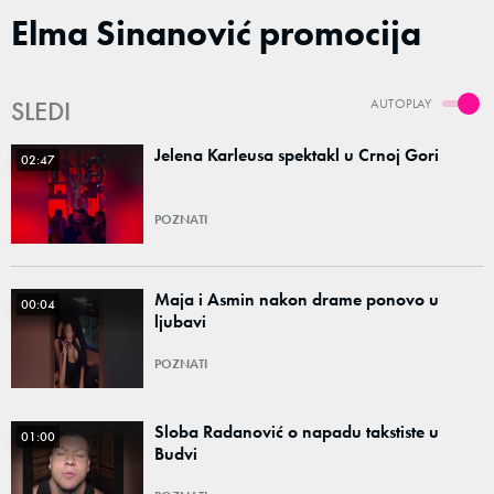
Elma Sinanović promocija
SLEDI
AUTOPLAY
Jelena Karleusa spektakl u Crnoj Gori
02:47
POZNATI
Maja i Asmin nakon drame ponovo u
00:04
ljubavi
POZNATI
Sloba Radanović o napadu takstiste u
01:00
Budvi