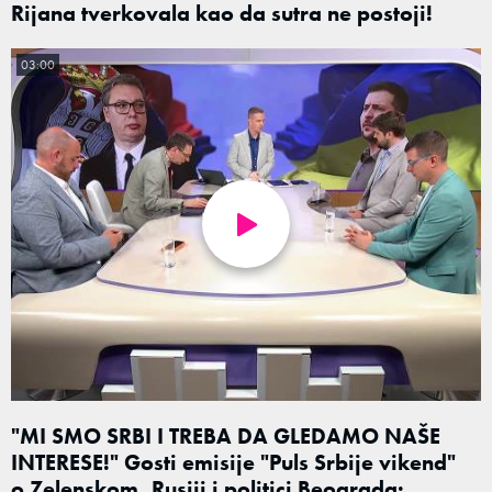
Rijana tverkovala kao da sutra ne postoji!
03:00
"MI SMO SRBI I TREBA DA GLEDAMO NAŠE
INTERESE!" Gosti emisije "Puls Srbije vikend"
o Zelenskom, Rusiji i politici Beograda: