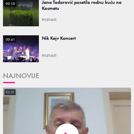
Jana Todorović posetila rodnu kuću na
00:10
Kosmetu
POZNATI
Nik Kejv Koncert
00:41
POZNATI
NAJNOVIJE
02:31