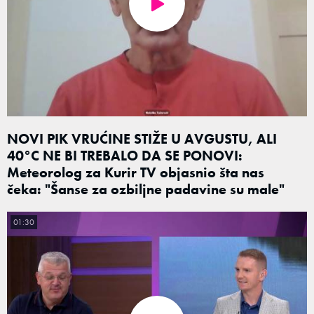
NOVI PIK VRUĆINE STIŽE U AVGUSTU, ALI
40°C NE BI TREBALO DA SE PONOVI:
Meteorolog za Kurir TV objasnio šta nas
čeka: "Šanse za ozbiljne padavine su male"
01:30