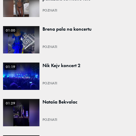
POZNATI
Brena pala na koncertu
01:00
POZNATI
Nik Kejv koncert 2
01:19
POZNATI
Nataša Bekvalac
01:29
POZNATI