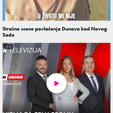
Strašne scene povlačenja Dunava kod Novog
Sada
18:31