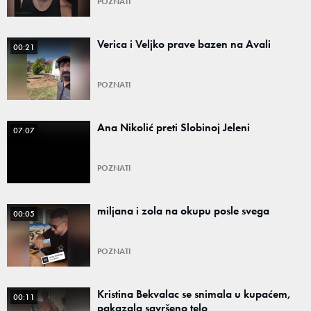
POZNATI
Verica i Veljko prave bazen na Avali
00:21
POZNATI
Ana Nikolić preti Slobinoj Jeleni
07:07
POZNATI
miljana i zola na okupu posle svega
00:05
POZNATI
Kristina Bekvalac se snimala u kupaćem,
00:11
pakazala savršeno telo