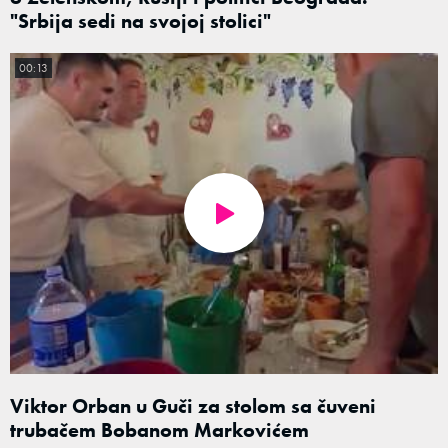
"Srbija sedi na svojoj stolici"
00:13
Viktor Orban u Guči za stolom sa čuveni
trubačem Bobanom Markovićem