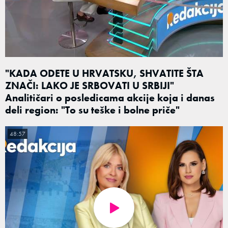
"KADA ODETE U HRVATSKU, SHVATITE ŠTA
ZNAČI: LAKO JE SRBOVATI U SRBIJI"
Analitičari o posledicama akcije koja i danas
deli region: "To su teške i bolne priče"
48:57