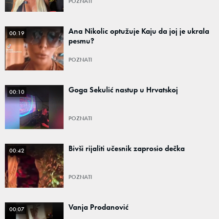
POZNATI
Ana Nikolic optužuje Kaju da joj je ukrala
00:19
pesmu?
POZNATI
Goga Sekulić nastup u Hrvatskoj
00:10
POZNATI
Bivši rijaliti učesnik zaprosio dečka
00:42
POZNATI
Vanja Prodanović
00:07