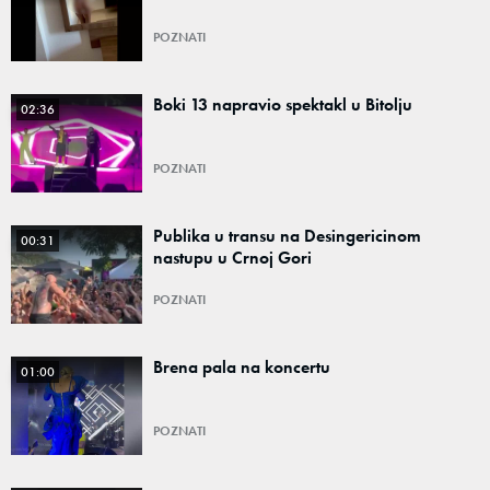
POZNATI
Boki 13 napravio spektakl u Bitolju
02:36
POZNATI
Publika u transu na Desingericinom
00:31
nastupu u Crnoj Gori
POZNATI
Brena pala na koncertu
01:00
POZNATI