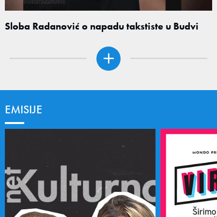
Sloba Radanović o napadu takstiste u Budvi
EMISIJE