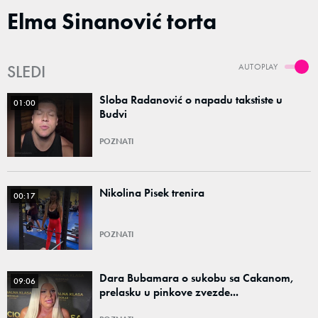
Elma Sinanović torta
SLEDI
AUTOPLAY
Sloba Radanović o napadu takstiste u
01:00
Budvi
POZNATI
Nikolina Pisek trenira
00:17
POZNATI
Dara Bubamara o sukobu sa Cakanom,
09:06
prelasku u pinkove zvezde...