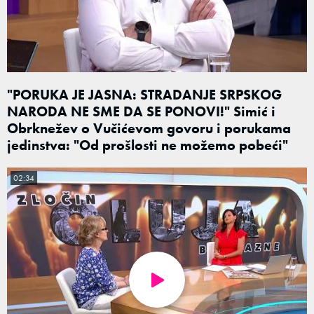
"PORUKA JE JASNA: STRADANJE SRPSKOG
NARODA NE SME DA SE PONOVI!" Simić i
Obrknežev o Vučićevom govoru i porukama
jedinstva: "Od prošlosti ne možemo pobeći"
02:34