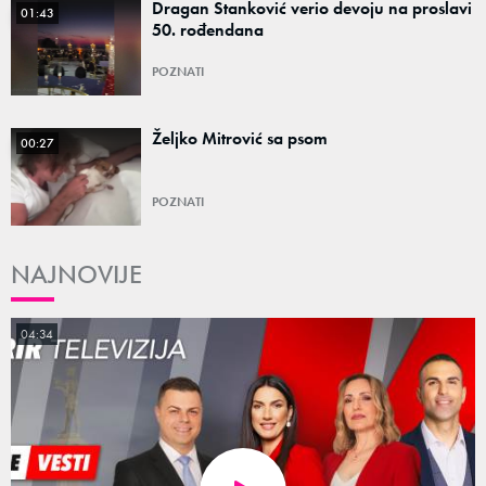
Dragan Stanković verio devoju na proslavi
01:43
50. rođendana
POZNATI
Željko Mitrović sa psom
00:27
POZNATI
NAJNOVIJE
04:34