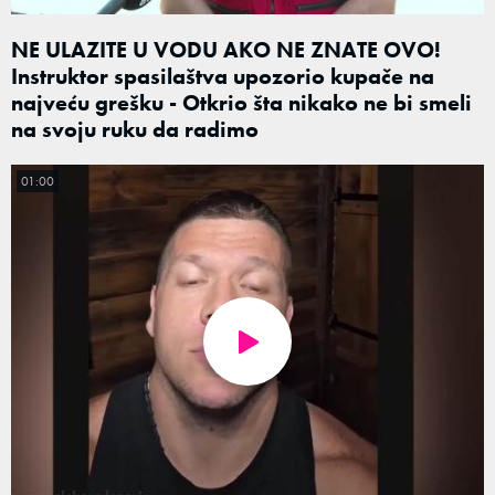
NE ULAZITE U VODU AKO NE ZNATE OVO!
Instruktor spasilaštva upozorio kupače na
najveću grešku - Otkrio šta nikako ne bi smeli
na svoju ruku da radimo
01:00