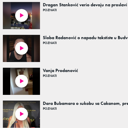
Dragan Stanković verio devoju na proslav
POZNATI
01:43
Sloba Radanović o napadu takstiste u Budv
POZNATI
01:00
Vanja Prodanović
POZNATI
00:07
Dara Bubamara o sukobu sa Cakanom, prel
POZNATI
09:06