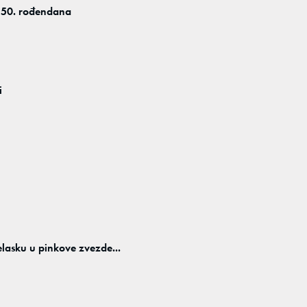
i 50. rođendana
i
asku u pinkove zvezde...