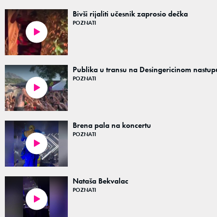
Bivši rijaliti učesnik zaprosio dečka
POZNATI
00:42
Publika u transu na Desingericinom nastup
POZNATI
00:31
Brena pala na koncertu
POZNATI
01:00
Nataša Bekvalac
POZNATI
01:29