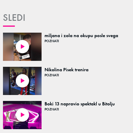
SLEDI
miljana i zola na okupu posle svega
POZNATI
00:05
Nikolina Pisek trenira
POZNATI
00:17
Boki 13 napravio spektakl u Bitolju
POZNATI
02:36