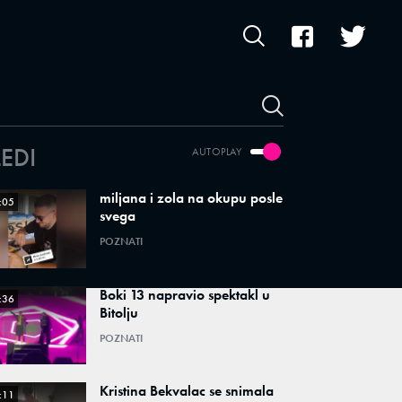
LEDI
AUTOPLAY
miljana i zola na okupu posle
:05
svega
POZNATI
Boki 13 napravio spektakl u
:36
Bitolju
POZNATI
Kristina Bekvalac se snimala
:11