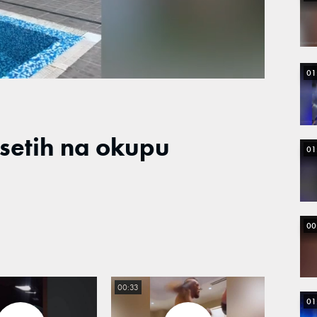
Loaded
:
90.77%
01
setih na okupu
01
00
00:33
01