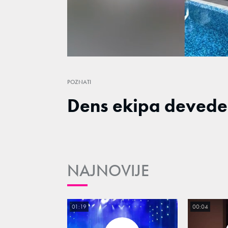
/
Unmute
POZNATI
Dens ekipa devede
NAJNOVIJE
01:19
00:04