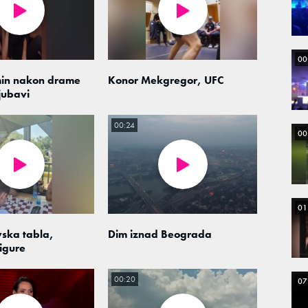
00
min nakon drame
Konor Mekgregor, UFC
jubavi
00:24
00
01
ska tabla,
Dim iznad Beograda
igure
00:20
07