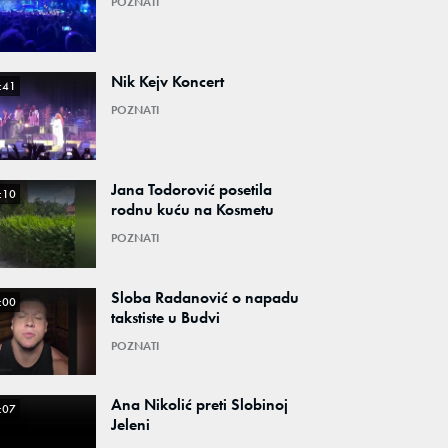
POZNATI
Nik Kejv Koncert
:41
POZNATI
Jana Todorović posetila
:10
rodnu kuću na Kosmetu
POZNATI
Sloba Radanović o napadu
:00
takstiste u Budvi
POZNATI
Ana Nikolić preti Slobinoj
:07
Jeleni