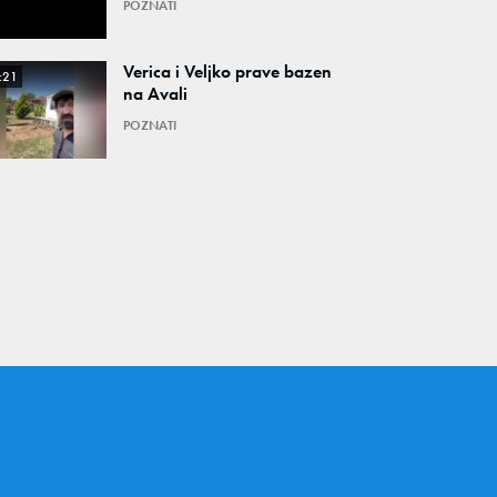
POZNATI
Verica i Veljko prave bazen
:21
na Avali
POZNATI