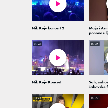
Nik Kejv koncert 2
Maja i As
ponovo u l
00:41
00:35
Nik Kejv Koncert
Šah, šahov
šahovske f
15:45
03:20