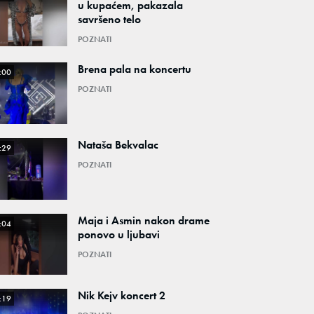
u kupaćem, pakazala
savršeno telo
POZNATI
Brena pala na koncertu
:00
POZNATI
Nataša Bekvalac
:29
POZNATI
Maja i Asmin nakon drame
:04
ponovo u ljubavi
POZNATI
Nik Kejv koncert 2
:19