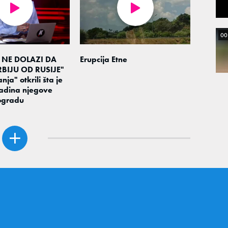
00
 NE DOLAZI DA
Erupcija Etne
BIJU OD RUSIJE"
nja" otkrili šta je
adina njegove
ogradu