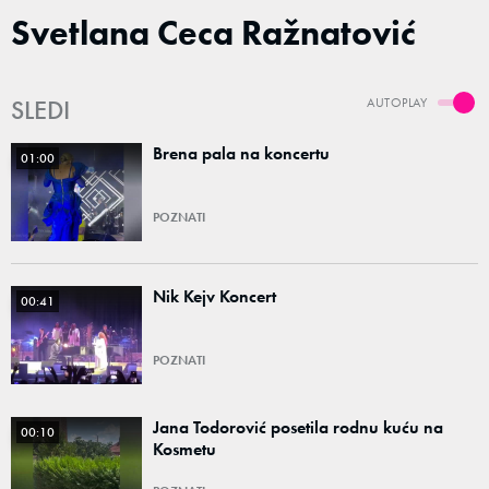
Svetlana Ceca Ražnatović
SLEDI
AUTOPLAY
Brena pala na koncertu
01:00
POZNATI
Nik Kejv Koncert
00:41
POZNATI
Jana Todorović posetila rodnu kuću na
00:10
Kosmetu