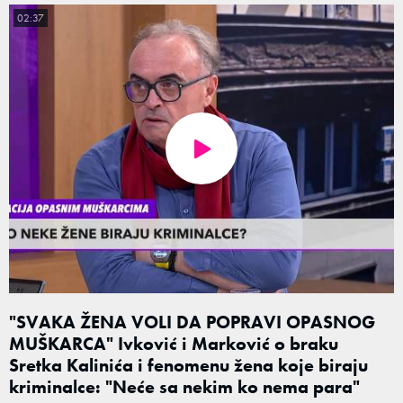
02:37
"SVAKA ŽENA VOLI DA POPRAVI OPASNOG
MUŠKARCA" Ivković i Marković o braku
Sretka Kalinića i fenomenu žena koje biraju
kriminalce: "Neće sa nekim ko nema para"