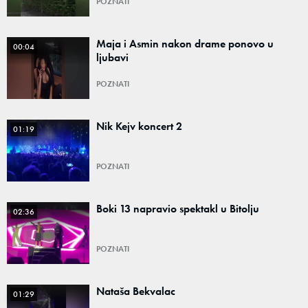
POZNATI
Maja i Asmin nakon drame ponovo u
00:04
ljubavi
POZNATI
Nik Kejv koncert 2
01:19
POZNATI
Boki 13 napravio spektakl u Bitolju
02:36
POZNATI
Nataša Bekvalac
01:29