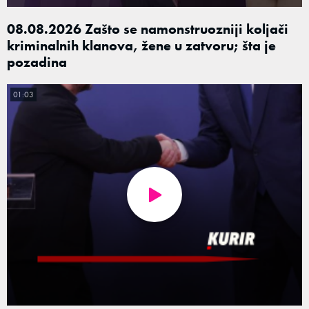
08.08.2026 Zašto se namonstruozniji koljači
kriminalnih klanova, žene u zatvoru; šta je
pozadina
01:03