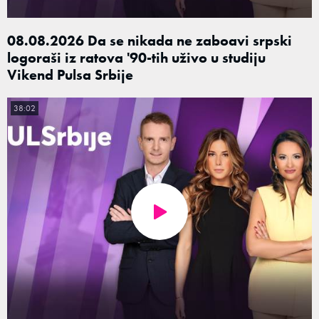
08.08.2026 Da se nikada ne zaboavi srpski
logoraši iz ratova '90-tih uživo u studiju
Vikend Pulsa Srbije
38:02