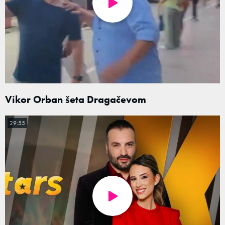
Vikor Orban šeta Dragačevom
29:55