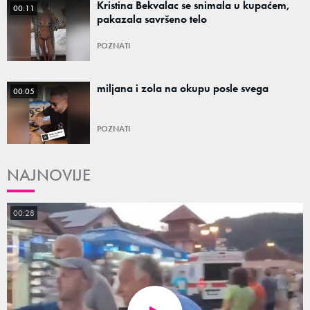
Kristina Bekvalac se snimala u kupaćem,
00:11
pakazala savršeno telo
POZNATI
miljana i zola na okupu posle svega
00:05
POZNATI
NAJNOVIJE
00:28