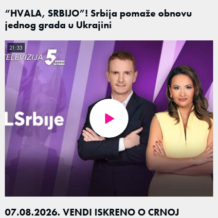
“HVALA, SRBIJO”! Srbija pomaže obnovu
jednog grada u Ukrajini
21:33
07.08.2026. VENDI ISKRENO O CRNOJ