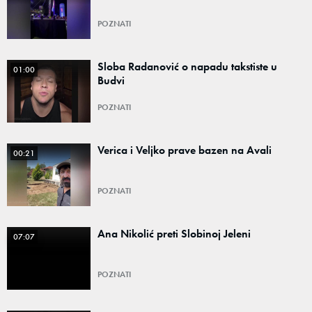
POZNATI
Sloba Radanović o napadu takstiste u
01:00
Budvi
POZNATI
Verica i Veljko prave bazen na Avali
00:21
POZNATI
Ana Nikolić preti Slobinoj Jeleni
07:07
POZNATI