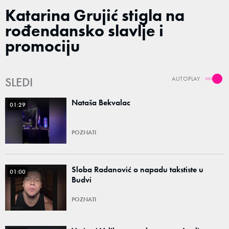
Katarina Grujić stigla na
rođendansko slavlje i
promociju
SLEDI
AUTOPLAY
Nataša Bekvalac
01:29
POZNATI
Sloba Radanović o napadu takstiste u
01:00
Budvi
POZNATI