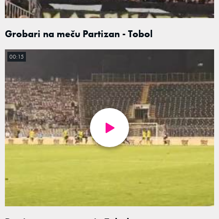
Grobari na meču Partizan - Tobol
00:15