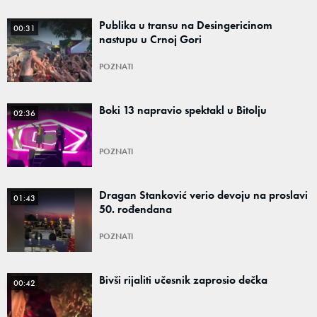
Publika u transu na Desingericinom
00:31
nastupu u Crnoj Gori
POZNATI
Boki 13 napravio spektakl u Bitolju
02:36
POZNATI
Dragan Stanković verio devoju na proslavi
01:43
50. rođendana
POZNATI
Bivši rijaliti učesnik zaprosio dečka
00:42