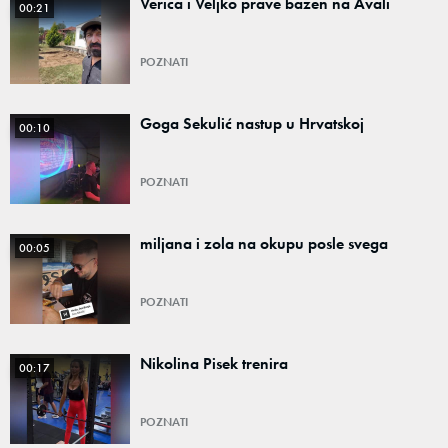
Verica i Veljko prave bazen na Avali
00:21
POZNATI
Goga Sekulić nastup u Hrvatskoj
00:10
POZNATI
miljana i zola na okupu posle svega
00:05
POZNATI
Nikolina Pisek trenira
00:17
POZNATI