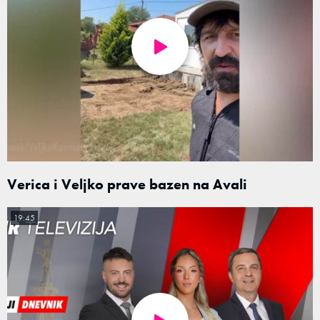
Verica i Veljko prave bazen na Avali
19:45