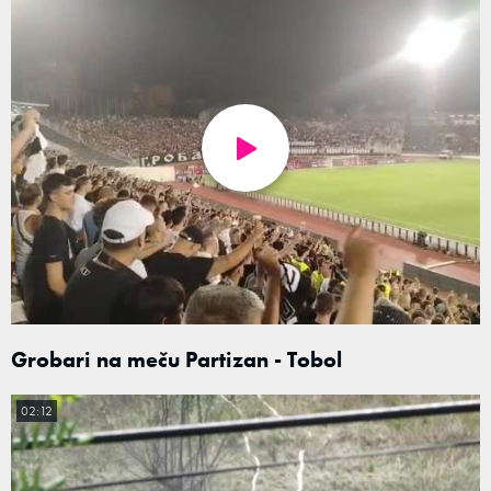
Grobari na meču Partizan - Tobol
02:12