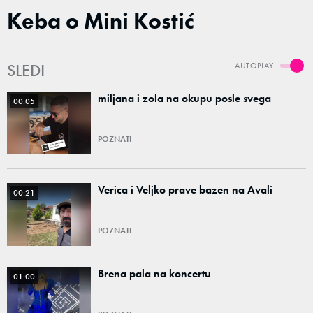
Keba o Mini Kostić
SLEDI
AUTOPLAY
miljana i zola na okupu posle svega
00:05
POZNATI
Verica i Veljko prave bazen na Avali
00:21
POZNATI
Brena pala na koncertu
01:00