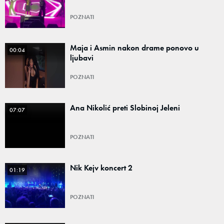
POZNATI
Maja i Asmin nakon drame ponovo u
00:04
ljubavi
POZNATI
Ana Nikolić preti Slobinoj Jeleni
07:07
POZNATI
Nik Kejv koncert 2
01:19
POZNATI