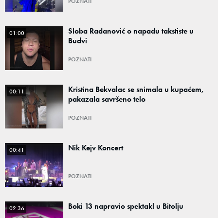
POZNATI
Sloba Radanović o napadu takstiste u
01:00
Budvi
POZNATI
Kristina Bekvalac se snimala u kupaćem,
00:11
pakazala savršeno telo
POZNATI
Nik Kejv Koncert
00:41
POZNATI
Boki 13 napravio spektakl u Bitolju
02:36