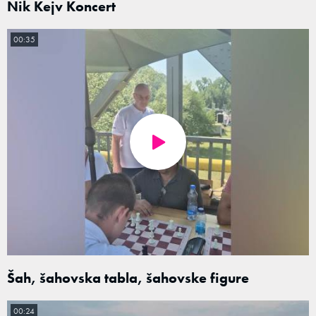
Nik Kejv Koncert
00:35
Šah, šahovska tabla, šahovske figure
00:24