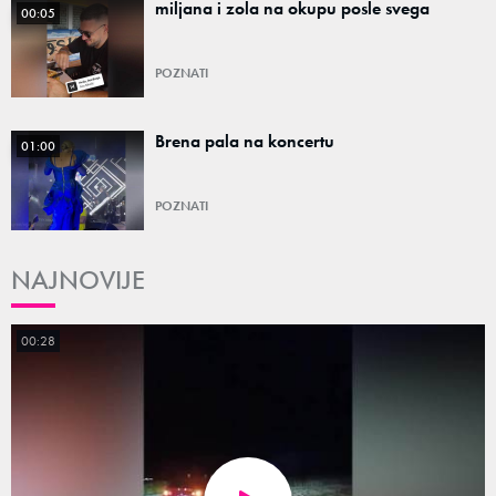
miljana i zola na okupu posle svega
00:05
POZNATI
Brena pala na koncertu
01:00
POZNATI
NAJNOVIJE
00:28