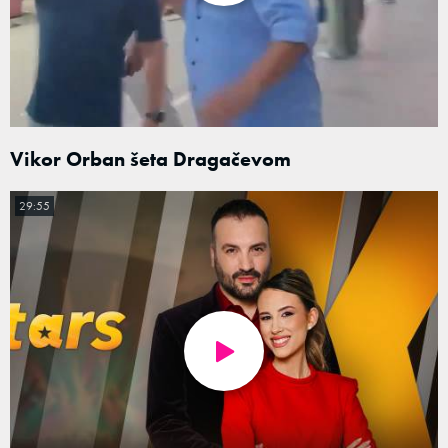
Vikor Orban šeta Dragačevom
29:55