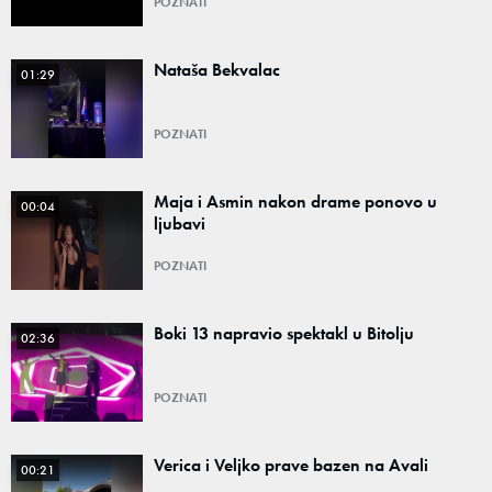
POZNATI
Nataša Bekvalac
01:29
POZNATI
Maja i Asmin nakon drame ponovo u
00:04
ljubavi
POZNATI
Boki 13 napravio spektakl u Bitolju
02:36
POZNATI
Verica i Veljko prave bazen na Avali
00:21