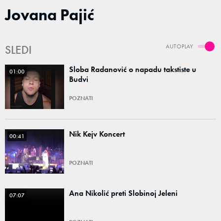
Jovana Pajić
SLEDI
AUTOPLAY
Sloba Radanović o napadu takstiste u
01:00
Budvi
POZNATI
Nik Kejv Koncert
00:41
POZNATI
Ana Nikolić preti Slobinoj Jeleni
07:07