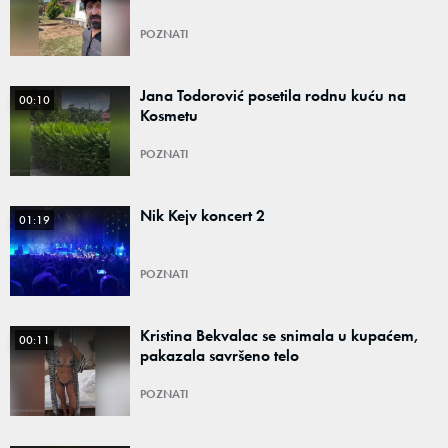
POZNATI
Jana Todorović posetila rodnu kuću na
00:10
Kosmetu
POZNATI
Nik Kejv koncert 2
01:19
POZNATI
Kristina Bekvalac se snimala u kupaćem,
00:11
pakazala savršeno telo
POZNATI