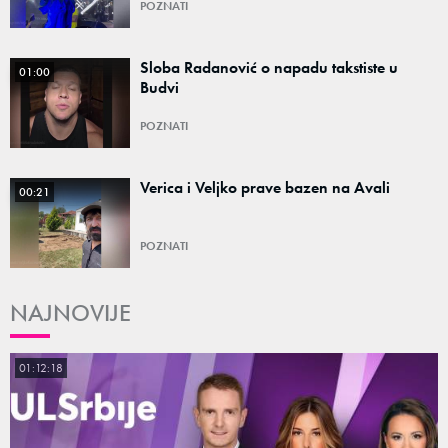
POZNATI
Sloba Radanović o napadu takstiste u
01:00
Budvi
POZNATI
Verica i Veljko prave bazen na Avali
00:21
POZNATI
NAJNOVIJE
01:12:18