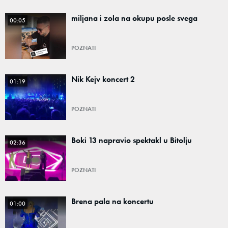
miljana i zola na okupu posle svega
00:05
POZNATI
Nik Kejv koncert 2
01:19
POZNATI
Boki 13 napravio spektakl u Bitolju
02:36
POZNATI
Brena pala na koncertu
01:00