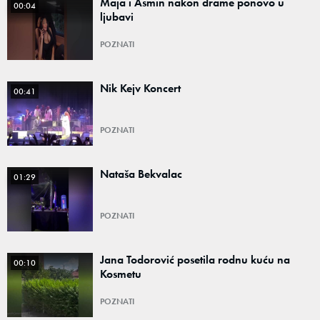
Maja i Asmin nakon drame ponovo u
00:04
ljubavi
POZNATI
Nik Kejv Koncert
00:41
POZNATI
Nataša Bekvalac
01:29
POZNATI
Jana Todorović posetila rodnu kuću na
00:10
Kosmetu
POZNATI