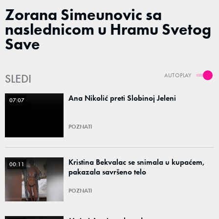
Zorana Simeunovic sa
naslednicom u Hramu Svetog
Save
SLEDI
AUTOPLAY
Ana Nikolić preti Slobinoj Jeleni
07:07
POZNATI
Kristina Bekvalac se snimala u kupaćem,
00:11
pakazala savršeno telo
POZNATI