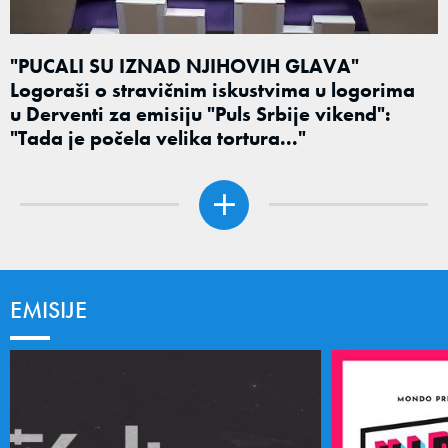
"PUCALI SU IZNAD NJIHOVIH GLAVA"
Logoraši o stravičnim iskustvima u logorima
u Derventi za emisiju "Puls Srbije vikend":
"Tada je počela velika tortura..."
EMISIJE