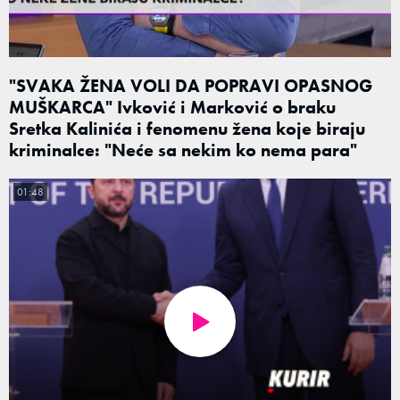
"SVAKA ŽENA VOLI DA POPRAVI OPASNOG
MUŠKARCA" Ivković i Marković o braku
Sretka Kalinića i fenomenu žena koje biraju
kriminalce: "Neće sa nekim ko nema para"
01:48