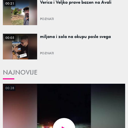
Verica i Veljko prave bazen na Avali
00:21
POZNATI
miljana i zola na okupu posle svega
00:05
POZNATI
NAJNOVIJE
00:28