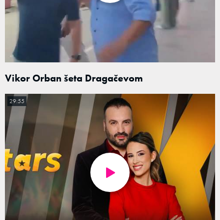
Vikor Orban šeta Dragačevom
29:55