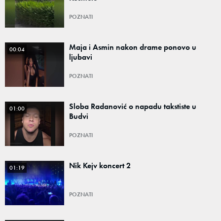
POZNATI
Maja i Asmin nakon drame ponovo u
00:04
ljubavi
POZNATI
Sloba Radanović o napadu takstiste u
01:00
Budvi
POZNATI
Nik Kejv koncert 2
01:19
POZNATI