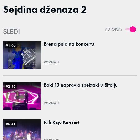
Sejdina dženaza 2
SLEDI
AUTOPLAY
Brena pala na koncertu
01:00
POZNATI
Boki 13 napravio spektakl u Bitolju
02:36
POZNATI
Nik Kejv Koncert
00:41