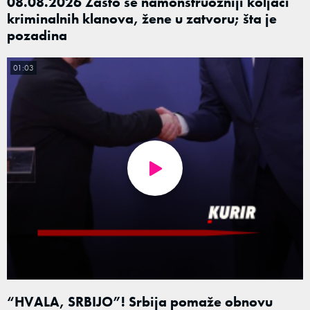
08.08.2026 Zašto se namonstruozniji koljači
kriminalnih klanova, žene u zatvoru; šta je
pozadina
01:03
“HVALA, SRBIJO”! Srbija pomaže obnovu