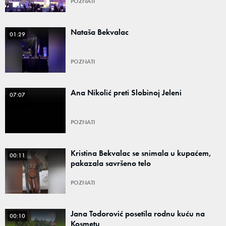
POZNATI
Nataša Bekvalac
01:29
POZNATI
Ana Nikolić preti Slobinoj Jeleni
07:07
POZNATI
Kristina Bekvalac se snimala u kupaćem,
00:11
pakazala savršeno telo
POZNATI
Jana Todorović posetila rodnu kuću na
00:10
Kosmetu