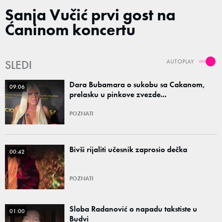
Sanja Vučić prvi gost na
Ćaninom koncertu
SLEDI
AUTOPLAY
Dara Bubamara o sukobu sa Cakanom,
09:06
prelasku u pinkove zvezde...
POZNATI
Bivši rijaliti učesnik zaprosio dečka
00:42
POZNATI
Sloba Radanović o napadu takstiste u
01:00
Budvi