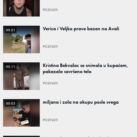
POZNATI
Verica i Veljko prave bazen na Avali
00:21
POZNATI
Kristina Bekvalac se snimala u kupaćem,
00:11
pakazala savršeno telo
POZNATI
miljana i zola na okupu posle svega
00:05
POZNATI