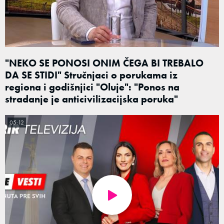
"NEKO SE PONOSI ONIM ČEGA BI TREBALO
DA SE STIDI" Stručnjaci o porukama iz
regiona i godišnjici "Oluje": "Ponos na
stradanje je anticivilizacijska poruka"
05:12