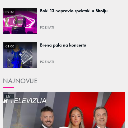
Boki 13 napravio spektakl u Bitolju
02:36
POZNATI
Brena pala na koncertu
01:00
POZNATI
NAJNOVIJE
15:11