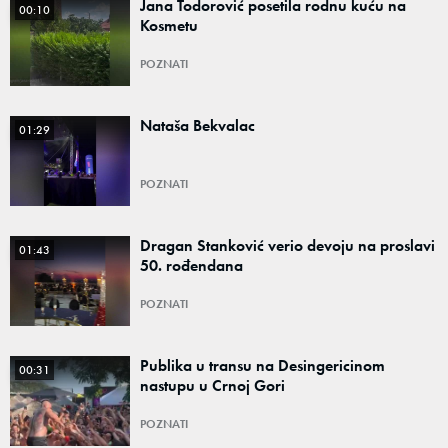
Jana Todorović posetila rodnu kuću na
00:10
Kosmetu
POZNATI
Nataša Bekvalac
01:29
POZNATI
Dragan Stanković verio devoju na proslavi
01:43
50. rođendana
POZNATI
Publika u transu na Desingericinom
00:31
nastupu u Crnoj Gori
POZNATI