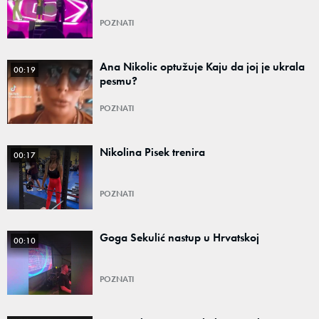
POZNATI
Ana Nikolic optužuje Kaju da joj je ukrala
00:19
pesmu?
POZNATI
Nikolina Pisek trenira
00:17
POZNATI
Goga Sekulić nastup u Hrvatskoj
00:10
POZNATI