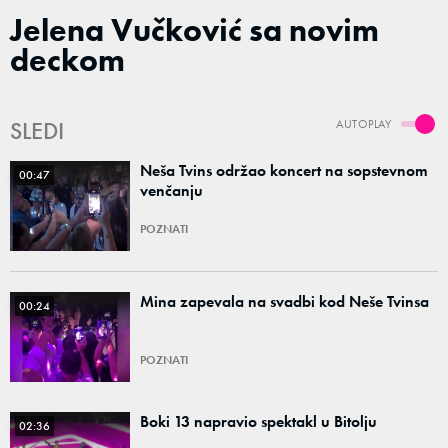
Jelena Vučković sa novim
deckom
SLEDI
AUTOPLAY
Neša Tvins održao koncert na sopstevnom
00:47
venčanju
POZNATI
Mina zapevala na svadbi kod Neše Tvinsa
00:24
POZNATI
Boki 13 napravio spektakl u Bitolju
02:36