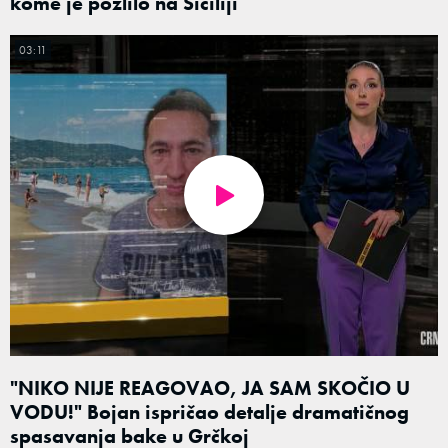
kome je pozlilo na Siciliji
03:11
"NIKO NIJE REAGOVAO, JA SAM SKOČIO U
VODU!" Bojan ispričao detalje dramatičnog
spasavanja bake u Grčkoj