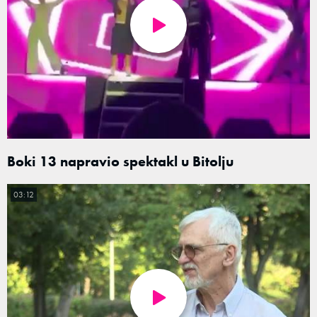
Boki 13 napravio spektakl u Bitolju
03:12