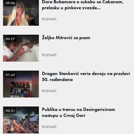
Dara Bubamara o sukobu sa Cakanom,
09:06
prelasku u pinkove zvezde...
POZNATI
Željko Mitrović sa psom
00:27
POZNATI
Dragan Stanković verio devoju na proslavi
01:43
50. rođendana
POZNATI
Publika u transu na Desingericinom
00:31
nastupu u Crnoj Gori
POZNATI