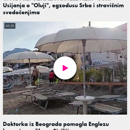
Usijanja o "Oluji", egzodusu Srba i stravičnim
svedočenjima
00:33
Doktorka iz Beograda pomogla Englezu