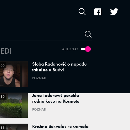
LEDI
AUTOPLAY
Sloba Radanović o napadu
:00
takstiste u Budvi
POZNATI
Jana Todorović posetila
:10
rodnu kuću na Kosmetu
POZNATI
Kristina Bekvalac se snimala
:11