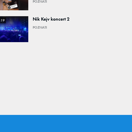
POZNATI
Nik Kejv koncert 2
:19
POZNATI