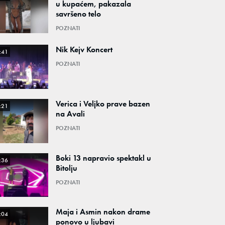
u kupaćem, pakazala
savršeno telo
POZNATI
Nik Kejv Koncert
:41
POZNATI
Verica i Veljko prave bazen
:21
na Avali
POZNATI
Boki 13 napravio spektakl u
:36
Bitolju
POZNATI
Maja i Asmin nakon drame
:04
ponovo u ljubavi