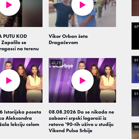
07
 PUTU KOD
Vikor Orban šeta
Zapalilo se
Dragačevom
trogasci na terenu
01
42:29
01
 Istorijska poseta
08.08.2026 Da se nikada ne
ka Aleksandra
zaboavi srpski logoraši iz
žala lekciju celom
ratova '90-tih uživo u studiju
00
Vikend Pulsa Srbije