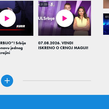
21:33
01
RBIJO”! Srbija
07.08.2026. VENDI
novu jednog
ISKRENO O CRNOJ MAGIJI!
rajini