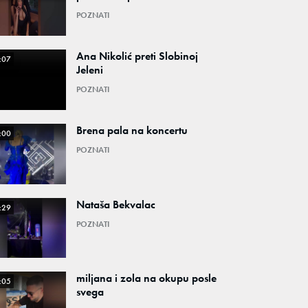
POZNATI
Ana Nikolić preti Slobinoj
:07
Jeleni
POZNATI
Brena pala na koncertu
:00
POZNATI
Nataša Bekvalac
:29
POZNATI
miljana i zola na okupu posle
:05
svega