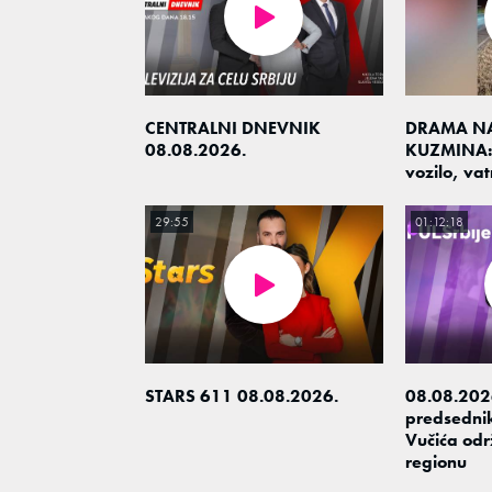
CENTRALNI DNEVNIK
DRAMA NA
08.08.2026.
KUZMINA: 
vozilo, va
29:55
01:12:18
STARS 611 08.08.2026.
08.08.2026
predsedni
Vučića odr
regionu