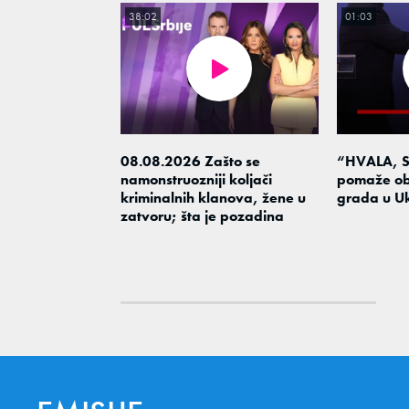
38:02
01:03
08.08.2026 Zašto se
“HVALA, S
namonstruozniji koljači
pomaže ob
kriminalnih klanova, žene u
grada u Uk
zatvoru; šta je pozadina