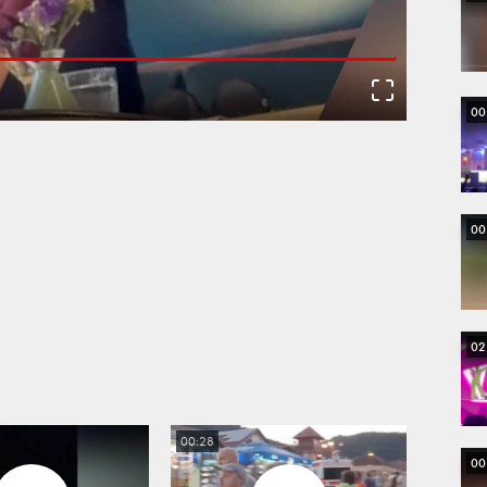
Loaded
:
100.00%
00
Fullscreen
00
02
00:28
00