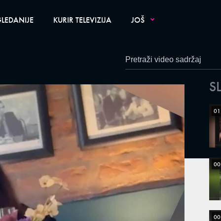
LEDANIJE
KURIR TELEVIZIJA
JOŠ
S
01
00
00