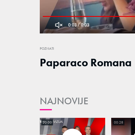
0:03
/
0:03
Current
Duration
Replay
Unmute
Time
POZNATI
Paparaco Romana
NAJNOVIJE
20:00
00:28