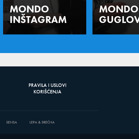
MONDO
MONDO
INŠTAGRAM
GUGLOV
PRAVILA I USLOVI
KORIŠĆENJA
SENSA
LEPA & SREĆNA