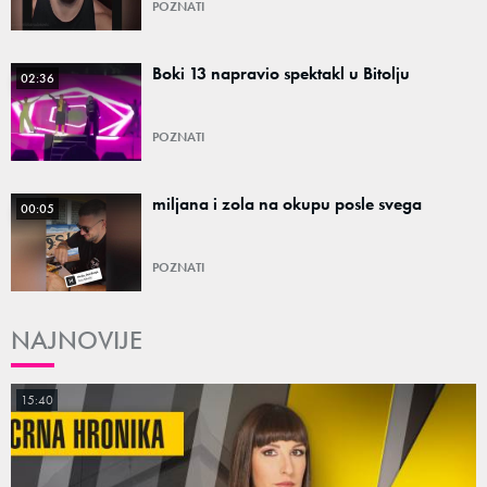
POZNATI
Boki 13 napravio spektakl u Bitolju
02:36
POZNATI
miljana i zola na okupu posle svega
00:05
POZNATI
NAJNOVIJE
15:40