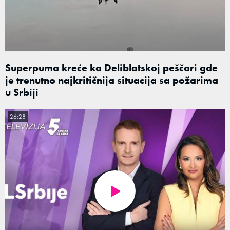
Superpuma kreće ka Deliblatskoj peščari gde
je trenutno najkritičnija situacija sa požarima
u Srbiji
26:28