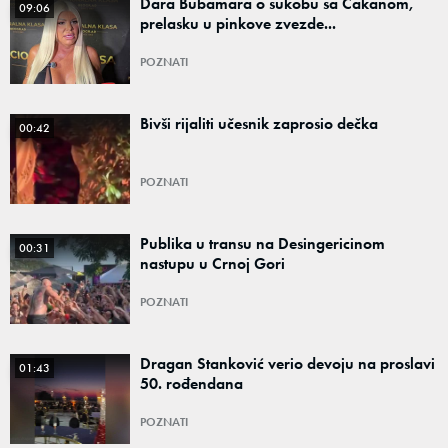
Dara Bubamara o sukobu sa Cakanom,
09:06
prelasku u pinkove zvezde...
POZNATI
Bivši rijaliti učesnik zaprosio dečka
00:42
POZNATI
Publika u transu na Desingericinom
00:31
nastupu u Crnoj Gori
POZNATI
Dragan Stanković verio devoju na proslavi
01:43
50. rođendana
POZNATI