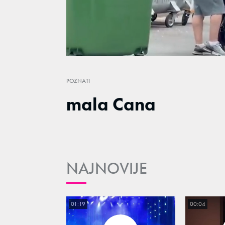
/
Unmute
POZNATI
mala Cana
NAJNOVIJE
01:19
00:04