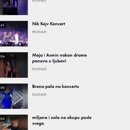
POZNATI
Nik Kejv Koncert
:41
POZNATI
Maja i Asmin nakon drame
:04
ponovo u ljubavi
POZNATI
Brena pala na koncertu
:00
POZNATI
miljana i zola na okupu posle
:05
svega