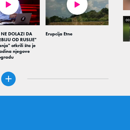
00
 NE DOLAZI DA
Erupcija Etne
BIJU OD RUSIJE"
nja" otkrili šta je
adina njegove
ogradu