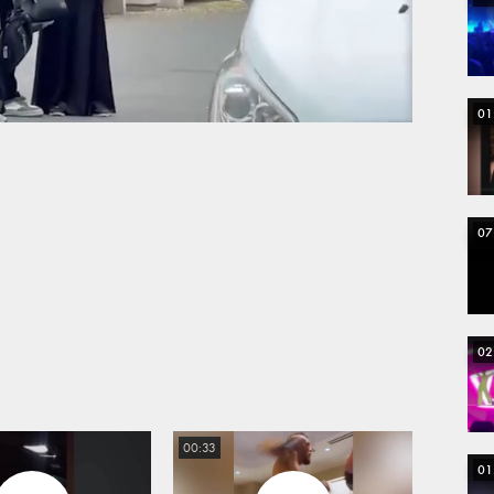
Loaded
:
100.00%
01
07
02
00:33
01