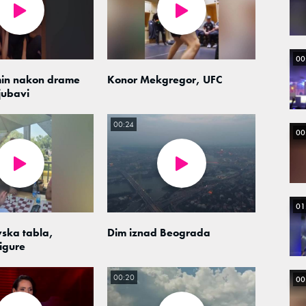
00
min nakon drame
Konor Mekgregor, UFC
jubavi
00:24
00
01
ska tabla,
Dim iznad Beograda
igure
00:20
00