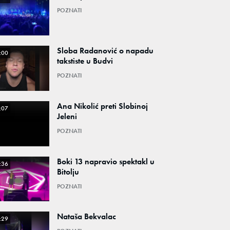
POZNATI
Sloba Radanović o napadu
:00
takstiste u Budvi
POZNATI
Ana Nikolić preti Slobinoj
:07
Jeleni
POZNATI
Boki 13 napravio spektakl u
:36
Bitolju
POZNATI
Nataša Bekvalac
:29