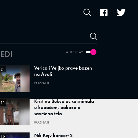
LEDI
AUTOPLAY
Verica i Veljko prave bazen
:21
na Avali
POZNATI
Kristina Bekvalac se snimala
:11
u kupaćem, pakazala
savršeno telo
POZNATI
Nik Kejv koncert 2
:19