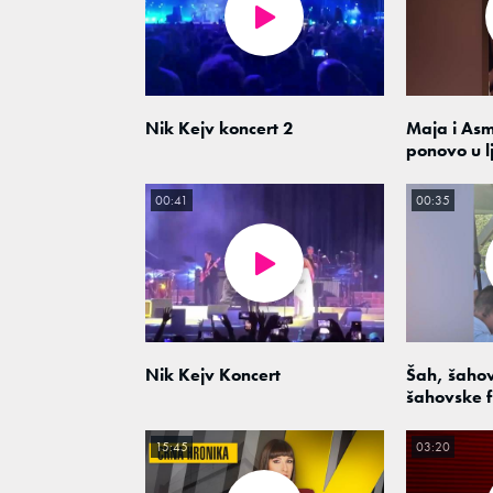
Nik Kejv koncert 2
Maja i As
ponovo u l
00:41
00:35
Nik Kejv Koncert
Šah, šahov
šahovske f
15:45
03:20