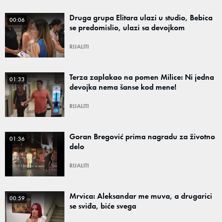
Druga grupa Elitara ulazi u studio, Bebica
00:06
se predomislio, ulazi sa devojkom
RIJALITI
Terza zaplakao na pomen Milice: Ni jedna
01:33
devojka nema šanse kod mene!
RIJALITI
Goran Bregović prima nagradu za životno
01:36
delo
RIJALITI
Mrvica: Aleksandar me muva, a drugarici
00:59
se sviđa, biće svega