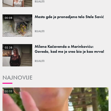
RIJALITI
Mesto gde je pronadjeno telo Stele Savić
00:08
RIJALITI
Milena Kačavenda o Marinkoviću:
02:38
Govedo, kad me je sreo bio je kao mrva!
RIJALITI
NAJNOVIJE
00:08