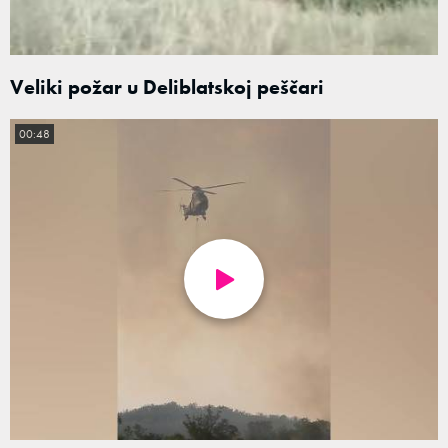
Veliki požar u Deliblatskoj peščari
00:48