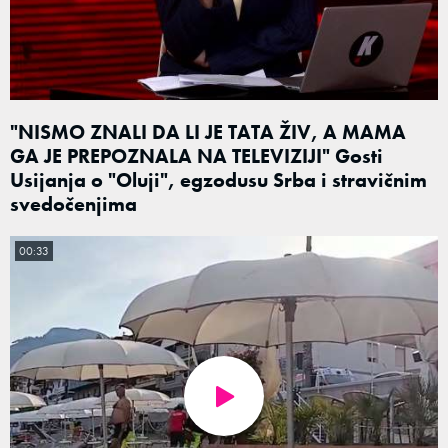
"NISMO ZNALI DA LI JE TATA ŽIV, A MAMA
GA JE PREPOZNALA NA TELEVIZIJI" Gosti
Usijanja o "Oluji", egzodusu Srba i stravičnim
svedočenjima
00:33