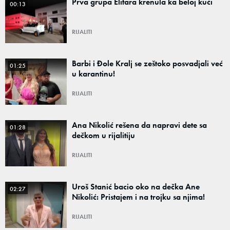
Prva grupa Elitara krenula ka beloj kući
00:13
RIJALITI
Barbi i Đole Kralj se zeštoko posvadjali već
01:25
u karantinu!
RIJALITI
Ana Nikolić rešena da napravi dete sa
01:28
dečkom u rijalitiju
RIJALITI
Uroš Stanić bacio oko na dečka Ane
02:27
Nikolić: Pristajem i na trojku sa njima!
RIJALITI