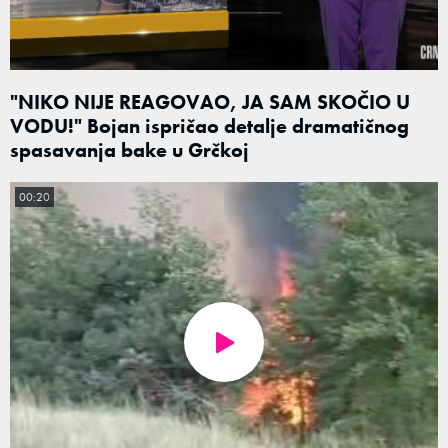
"NIKO NIJE REAGOVAO, JA SAM SKOČIO U
VODU!" Bojan ispričao detalje dramatičnog
spasavanja bake u Grčkoj
00:20