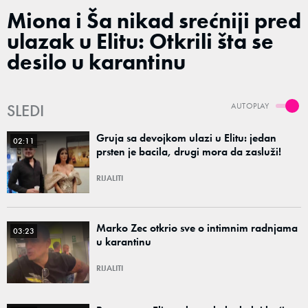
Miona i Ša nikad srećniji pred
ulazak u Elitu: Otkrili šta se
desilo u karantinu
SLEDI
AUTOPLAY
Gruja sa devojkom ulazi u Elitu: jedan
02:11
prsten je bacila, drugi mora da zasluži!
RIJALITI
Marko Zec otkrio sve o intimnim radnjama
03:23
u karantinu
RIJALITI