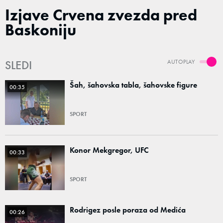
Izjave Crvena zvezda pred
Baskoniju
SLEDI
AUTOPLAY
Šah, šahovska tabla, šahovske figure
00:35
SPORT
Konor Mekgregor, UFC
00:33
SPORT
Rodrigez posle poraza od Medića
00:26