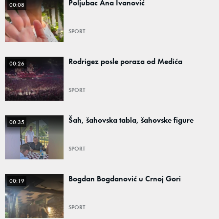
Poljubac Ana Ivanović
00:08
SPORT
Rodrigez posle poraza od Medića
00:26
SPORT
Šah, šahovska tabla, šahovske figure
00:35
SPORT
Bogdan Bogdanović u Crnoj Gori
00:19
SPORT