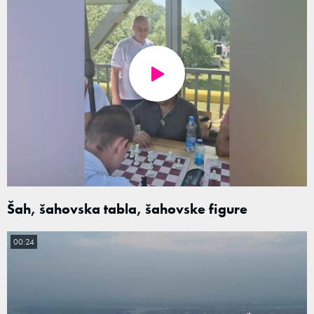
Šah, šahovska tabla, šahovske figure
00:24