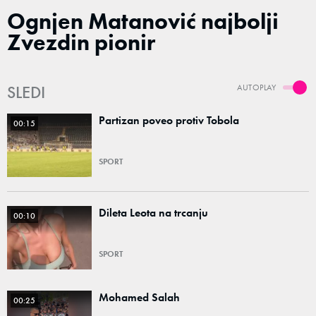
Ognjen Matanović najbolji
Zvezdin pionir
SLEDI
AUTOPLAY
Partizan poveo protiv Tobola
00:15
SPORT
Dileta Leota na trcanju
00:10
SPORT
Mohamed Salah
00:25