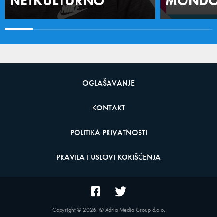
NETKULTURNO
MONDO 
OGLAŠAVANJE
KONTAKT
POLITIKA PRIVATNOSTI
PRAVILA I USLOVI KORIŠĆENJA
Copyright ©
2026
. © Adria Media Group d.o.o.