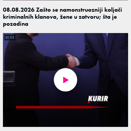
08.08.2026 Zašto se namonstruozniji koljači
kriminalnih klanova, žene u zatvoru; šta je
pozadina
01:03