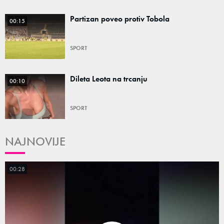
Partizan poveo protiv Tobola
00:15
SPORT
Dileta Leota na trcanju
00:10
SPORT
NAJNOVIJE
00:28