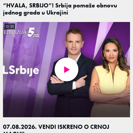
“HVALA, SRBIJO”! Srbija pomaže obnovu
jednog grada u Ukrajini
21:33
07.08.2026. VENDI ISKRENO O CRNOJ