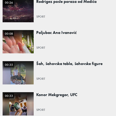
Rodrigez posle poraza od Medića
00:26
SPORT
Poljubac Ana Ivanović
00:08
SPORT
Šah, šahovska tabla, šahovske figure
00:35
SPORT
Konor Mekgregor, UFC
00:33
SPORT