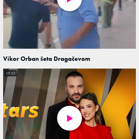
Vikor Orban šeta Dragačevom
29:55