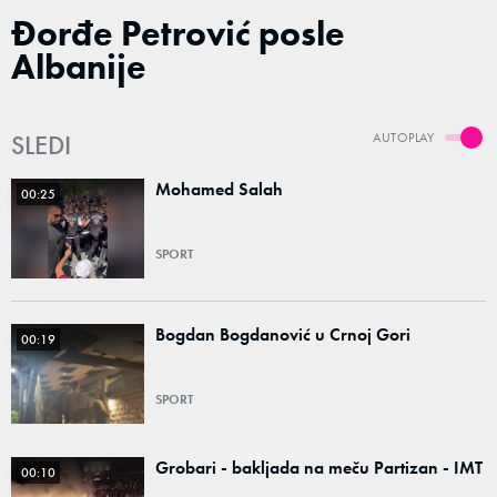
Đorđe Petrović posle
Albanije
SLEDI
AUTOPLAY
Mohamed Salah
00:25
SPORT
Bogdan Bogdanović u Crnoj Gori
00:19
SPORT
Grobari - bakljada na meču Partizan - IMT
00:10