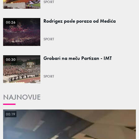
SPORT
Rodrigez posle poraza od Medića
00:26
SPORT
Grobari na meču Partizan - IMT
00:30
SPORT
NAJNOVIJE
00:19