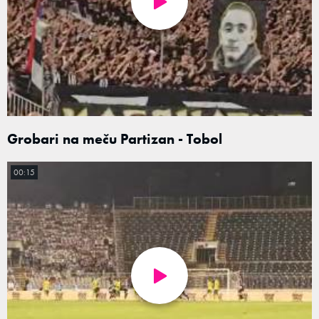
Grobari na meču Partizan - Tobol
00:15