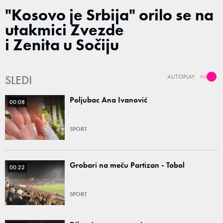
"Kosovo je Srbija" orilo se na
utakmici Zvezde
i Zenita u Sočiju
SLEDI
AUTOPLAY
Poljubac Ana Ivanović
00:08
SPORT
Grobari na meču Partizan - Tobol
00:22
SPORT