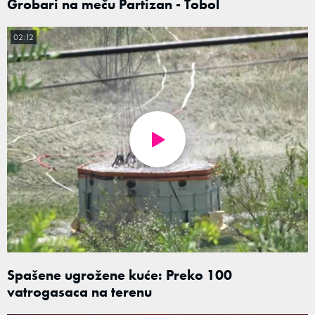
Grobari na meču Partizan - Tobol
02:12
Spašene ugrožene kuće: Preko 100
vatrogasaca na terenu