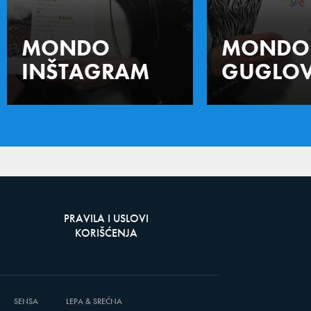
MONDO
MONDO
INŠTAGRAM
GUGLOV
PRAVILA I USLOVI
KORIŠĆENJA
SENSA
LEPA & SREĆNA