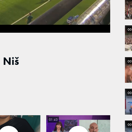
Loaded
:
100.00%
00
 Niš
00
00
01:43
00