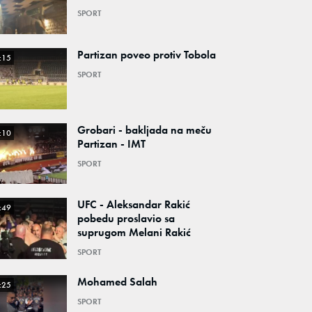
SPORT
Partizan poveo protiv Tobola
:15
SPORT
Grobari - bakljada na meču
:10
Partizan - IMT
SPORT
UFC - Aleksandar Rakić
:49
pobedu proslavio sa
suprugom Melani Rakić
SPORT
Mohamed Salah
:25
SPORT