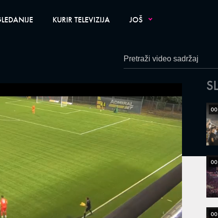
LEDANIJE
KURIR TELEVIZIJA
JOŠ
S
00
00
00