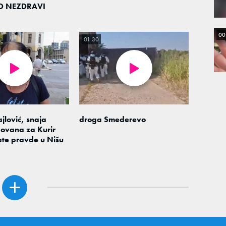
O NEZDRAVI
00
01:30
jlović, snaja
droga Smederevo
ovana za Kurir
ate pravde u Nišu