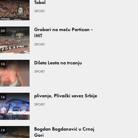
Tobol
SPORT
Grobari na meču Partizan -
:30
IMT
SPORT
Dileta Leota na trcanju
:10
SPORT
plivanje, Plivački savez Srbije
:16
SPORT
Bogdan Bogdanović u Crnoj
:19
Gori