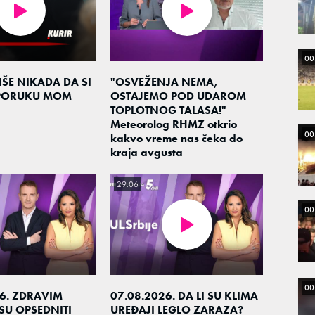
00
ŠE NIKADA DA SI
"OSVEŽENJA NEMA,
 PORUKU MOM
OSTAJEMO POD UDAROM
TOPLOTNOG TALASA!"
Meteorolog RHMZ otkrio
00
kakvo vreme nas čeka do
kraja avgusta
29:06
00
00
26. ZDRAVIM
07.08.2026. DA LI SU KLIMA
SU OPSEDNITI
UREĐAJI LEGLO ZARAZA?