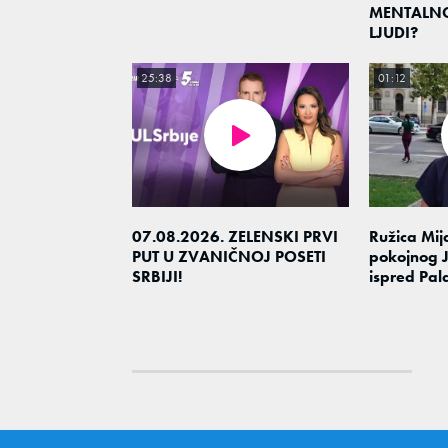
MENTALN
LJUDI?
25:38
01:12
07.08.2026. ZELENSKI PRVI
Ružica Mija
PUT U ZVANIČNOJ POSETI
pokojnog J
SRBIJI!
ispred Pal