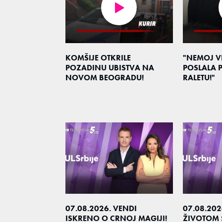
KOMŠIJE OTKRILE
"NEMOJ VI
POZADINU UBISTVA NA
POSLALA
NOVOM BEOGRADU!
RALETU!"
07.08.2026. VENDI
07.08.20
ISKRENO O CRNOJ MAGIJI!
ŽIVOTOM 