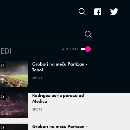
LEDI
AUTOPLAY
Grobari na meču Partizan -
:22
Tobol
SPORT
Rodrigez posle poraza od
:26
Medića
SPORT
Grobari na meču Partizan -
:08