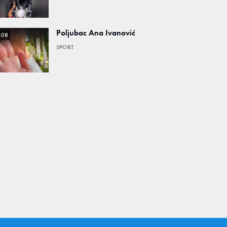
Poljubac Ana Ivanović
:08
SPORT