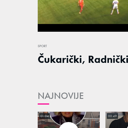
/
Unmute
SPORT
Čukarički, Radnički
NAJNOVIJE
01:04
00:49