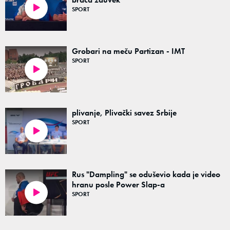
SPORT
00:52
Grobari na meču Partizan - IMT
SPORT
00:30
plivanje, Plivački savez Srbije
SPORT
00:16
Rus "Dampling" se oduševio kada je video
hranu posle Power Slap-a
SPORT
00:40