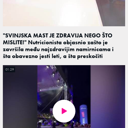
"SVINJSKA MAST JE ZDRAVIJA NEGO ŠTO
MISLITE!" Nutricionista objasnio zašto je
završila među najzdravijim namirnicama i
šta obavezno jesti leti, a šta preskočiti
01:29