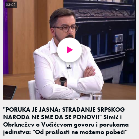
03:02
"PORUKA JE JASNA: STRADANJE SRPSKOG
NARODA NE SME DA SE PONOVI!" Simić i
Obrknežev o Vučićevom govoru i porukama
jedinstva: "Od prošlosti ne možemo pobeći"