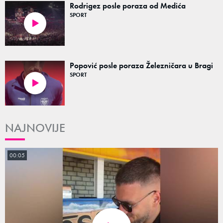
Rodrigez posle poraza od Medića
SPORT
00:26
Popović posle poraza Železničara u Bragi
SPORT
05:15
NAJNOVIJE
00:05