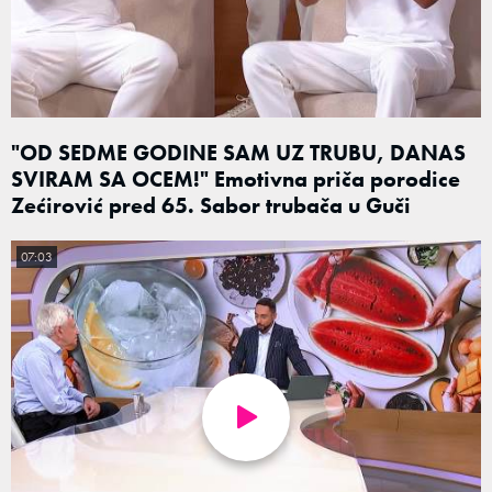
"OD SEDME GODINE SAM UZ TRUBU, DANAS
SVIRAM SA OCEM!" Emotivna priča porodice
Zećirović pred 65. Sabor trubača u Guči
07:03