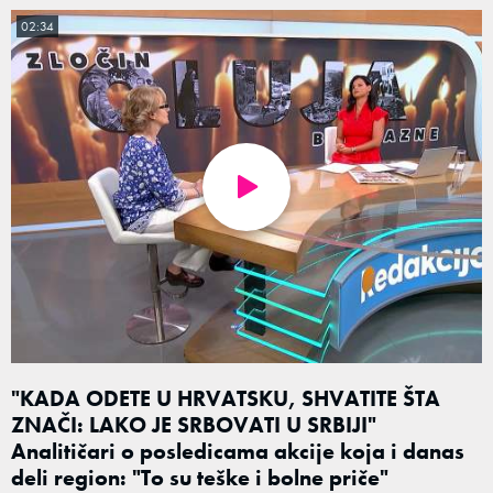
02:34
"KADA ODETE U HRVATSKU, SHVATITE ŠTA
ZNAČI: LAKO JE SRBOVATI U SRBIJI"
Analitičari o posledicama akcije koja i danas
deli region: "To su teške i bolne priče"