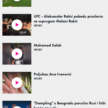
UFC - Aleksandar Rakić pobedu proslavio
sa suprugom Melani Rakić
SPORT
00:49
Mohamed Salah
SPORT
00:25
Poljubac Ana Ivanović
SPORT
00:08
"Dampling" u Beogradu poručio: Rusi i Srbi
braća zauvek