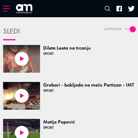
SLEDI
AUTOPLAY
Dileta Leota na trcanju
SPORT
00:10
Grobari - bakljada na meču Partizan - IMT
SPORT
00:10
Matija Popović
SPORT
00:10