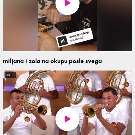
miljana i zola na okupu posle svega
08:13