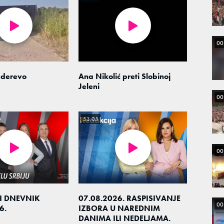
00
derevo
Ana Nikolić preti Slobinoj
Jeleni
00
53:05
00
I DNEVNIK
07.08.2026. RASPISIVANJE
00
6.
IZBORA U NAREDNIM
DANIMA ILI NEDELJAMA.