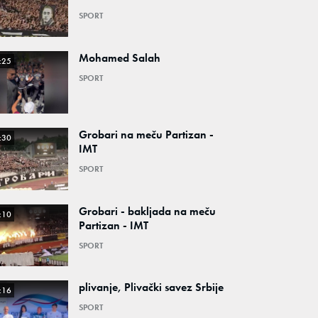
SPORT
Mohamed Salah
:25
SPORT
Grobari na meču Partizan -
:30
IMT
SPORT
Grobari - bakljada na meču
:10
Partizan - IMT
SPORT
plivanje, Plivački savez Srbije
:16
SPORT