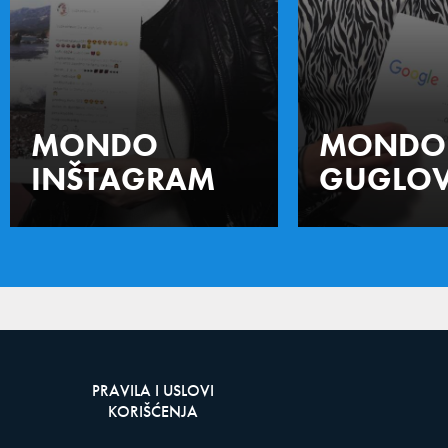
MONDO
MONDO
INŠTAGRAM
GUGLOV
PRAVILA I USLOVI
KORIŠĆENJA