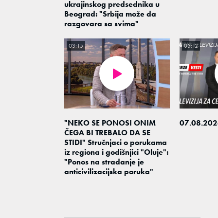
ukrajinskog predsednika u
Beograd: "Srbija može da
razgovara sa svima"
03:15
05:12
"NEKO SE PONOSI ONIM
07.08.202
ČEGA BI TREBALO DA SE
STIDI" Stručnjaci o porukama
iz regiona i godišnjici "Oluje":
"Ponos na stradanje je
anticivilizacijska poruka"