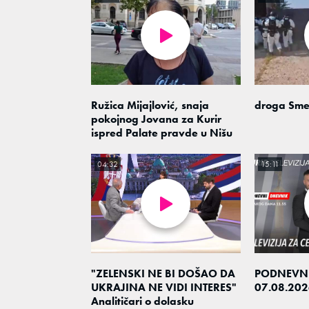
Ružica Mijajlović, snaja
droga Sme
pokojnog Jovana za Kurir
ispred Palate pravde u Nišu
04:32
15:11
"ZELENSKI NE BI DOŠAO DA
PODNEVN
UKRAJINA NE VIDI INTERES"
07.08.202
Analitičari o dolasku