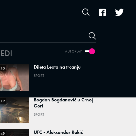
LEDI
AUTOPLAY
Dileta Leota na trcanju
:10
SPORT
Bogdan Bogdanović u Crnoj
:19
Gori
SPORT
UFC - Aleksandar Rakić
:49