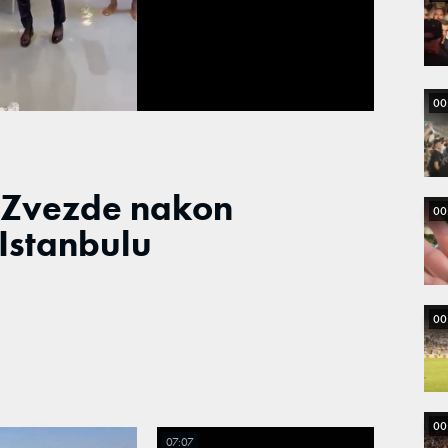
Loaded
:
100.00%
00
ci Zvezde nakon
00
Istanbulu
00
00
07:07