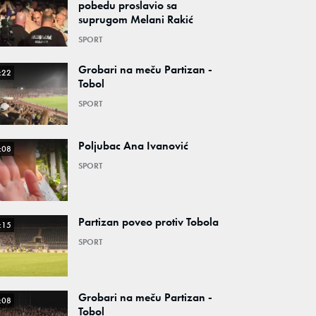
pobedu proslavio sa
suprugom Melani Rakić
SPORT
Grobari na meču Partizan -
:22
Tobol
SPORT
Poljubac Ana Ivanović
:08
SPORT
Partizan poveo protiv Tobola
:15
SPORT
Grobari na meču Partizan -
:08
Tobol