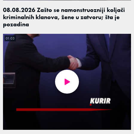
08.08.2026 Zašto se namonstruozniji koljači
kriminalnih klanova, žene u zatvoru; šta je
pozadina
01:03