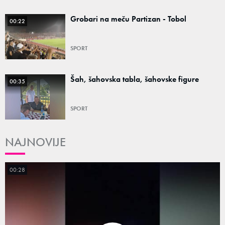
Grobari na meču Partizan - Tobol
00:22
SPORT
Šah, šahovska tabla, šahovske figure
00:35
SPORT
NAJNOVIJE
00:28