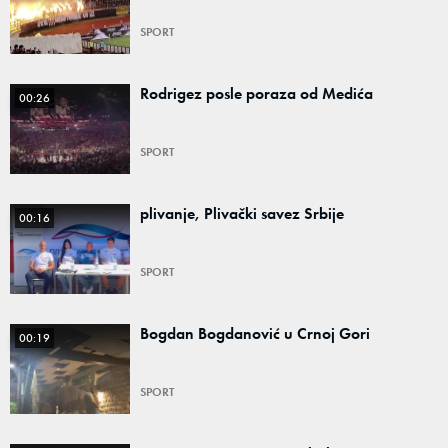
SPORT
Rodrigez posle poraza od Medića
00:26
SPORT
plivanje, Plivački savez Srbije
00:16
SPORT
Bogdan Bogdanović u Crnoj Gori
00:19
SPORT