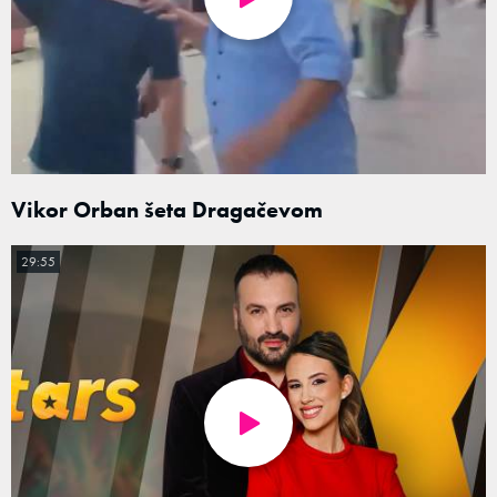
Vikor Orban šeta Dragačevom
29:55