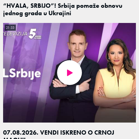
“HVALA, SRBIJO”! Srbija pomaže obnovu
jednog grada u Ukrajini
21:33
07.08.2026. VENDI ISKRENO O CRNOJ