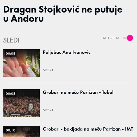
Dragan Stojković ne putuje
u Andoru
SLEDI
AUTOPLAY
Poljubac Ana Ivanović
00:08
SPORT
Grobari na meču Partizan - Tobol
00:08
SPORT
Grobari - bakljada na meču Partizan - IMT
00:10