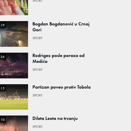
SPORT
Bogdan Bogdanović u Crnoj
:19
Gori
SPORT
Rodrigez posle poraza od
:26
Medića
SPORT
Partizan poveo protiv Tobola
:15
SPORT
Dileta Leota na trcanju
:10
SPORT