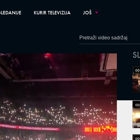
LEDANIJE
KURIR TELEVIZIJA
JOŠ
S
00
00
00