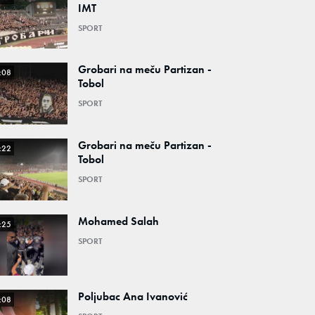
IMT
SPORT
Grobari na meču Partizan -
:08
Tobol
SPORT
Grobari na meču Partizan -
:22
Tobol
SPORT
Mohamed Salah
:25
SPORT
Poljubac Ana Ivanović
:08