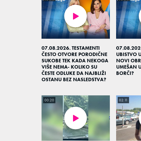
07.08.2026. TESTAMENTI
07.08.20
ČESTO OTVORE PORODIČNE
UBISTVO 
SUKOBE TEK KADA NEKOGA
NOVI OBRT
VIŠE NEMA- KOLIKO SU
UMEŠAN U
ČESTE ODLUKE DA NAJBLIŽI
BORČI?
OSTANU BEZ NASLEDSTVA?
00:20
02:11