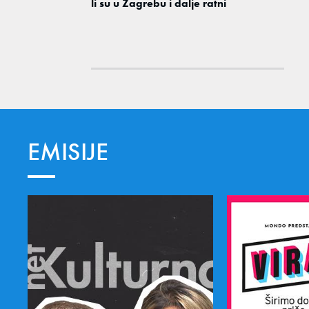
li su u Zagrebu i dalje ratni
EMISIJE