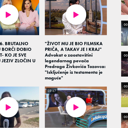
00
26. BRUTALNO
"ŽIVOT MU JE BIO FILMSKA
U BORČI DOBIO
PRIČA, A TAKAV JE I KRAJ"
- KO JE SVE
Advokat o zaostavštini
00
 JEZIV ZLOČIN U
legendarnog pevača
Predraga Živkovića Tozovca:
"Isključenje iz testamenta je
moguće"
00
03:47
00