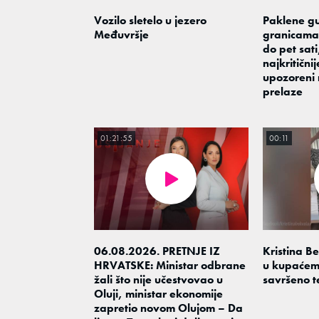
Vozilo sletelo u jezero
Paklene g
Međuvršje
granicama!
do pet sati
najkritičnij
upozoreni 
prelaze
01:21:55
00:11
06.08.2026. PRETNJE IZ
Kristina B
HRVATSKE: Ministar odbrane
u kupaćem
žali što nije učestvovao u
savršeno t
Oluji, ministar ekonomije
zapretio novom Olujom – Da