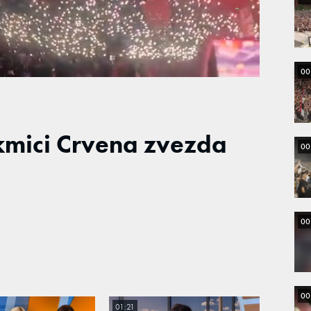
Loaded
:
100.00%
00
akmici Crvena zvezda
00
00
00
01:21