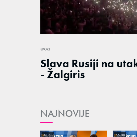
/
Unmute
SPORT
Slava Rusiji na ut
- Žalgiris
NAJNOVIJE
48:50
55:00