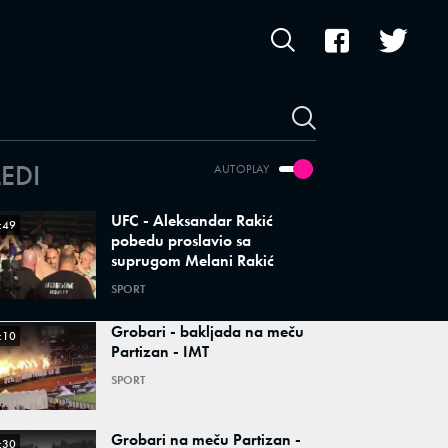
LEDI
AUTOPLAY
UFC - Aleksandar Rakić
:49
pobedu proslavio sa
suprugom Melani Rakić
SPORT
Grobari - bakljada na meču
:10
Partizan - IMT
SPORT
Grobari na meču Partizan -
:30