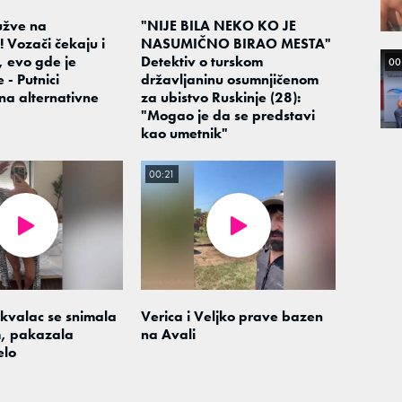
užve na
"NIJE BILA NEKO KO JE
 Vozači čekaju i
NASUMIČNO BIRAO MESTA"
, evo gde je
Detektiv o turskom
00
e - Putnici
državljaninu osumnjičenom
na alternativne
za ubistvo Ruskinje (28):
"Mogao je da se predstavi
kao umetnik"
00:21
ekvalac se snimala
Verica i Veljko prave bazen
, pakazala
na Avali
elo