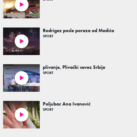
00:10
Rodrigez posle poraza od Medića
SPORT
00:26
plivanje, Plivački savez Srbije
SPORT
00:16
Poljubac Ana Ivanović
SPORT
00:08