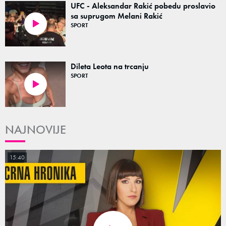
UFC - Aleksandar Rakić pobedu proslavio
sa suprugom Melani Rakić
SPORT
00:49
Dileta Leota na trcanju
SPORT
00:10
NAJNOVIJE
15:40