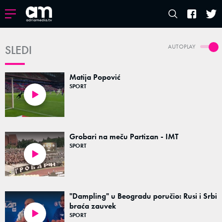
SLEDI
AUTOPLAY
Matija Popović
SPORT
00:10
Grobari na meču Partizan - IMT
SPORT
00:30
"Dampling" u Beogradu poručio: Rusi i Srbi
braća zauvek
SPORT
00:52