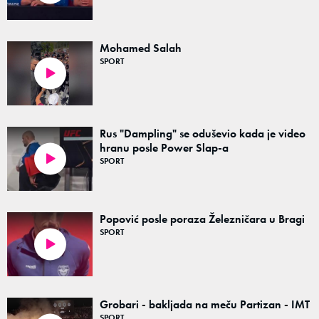
Mohamed Salah
SPORT
00:25
Rus "Dampling" se oduševio kada je video
hranu posle Power Slap-a
SPORT
00:40
Popović posle poraza Železničara u Bragi
SPORT
05:15
Grobari - bakljada na meču Partizan - IMT
SPORT