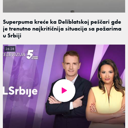
Superpuma kreće ka Deliblatskoj peščari gde
je trenutno najkritičnija situacija sa požarima
u Srbiji
26:28