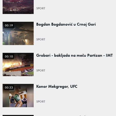
SPORT
Bogdan Bogdanović u Crnoj Gori
00:19
SPORT
Grobari - bakljada na meču Partizan - IMT
00:10
SPORT
Konor Mekgregor, UFC
00:33
SPORT