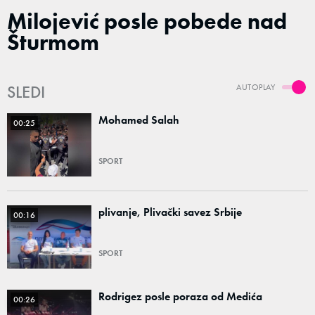
Milojević posle pobede nad
Šturmom
SLEDI
AUTOPLAY
Mohamed Salah
00:25
SPORT
plivanje, Plivački savez Srbije
00:16
SPORT
Rodrigez posle poraza od Medića
00:26