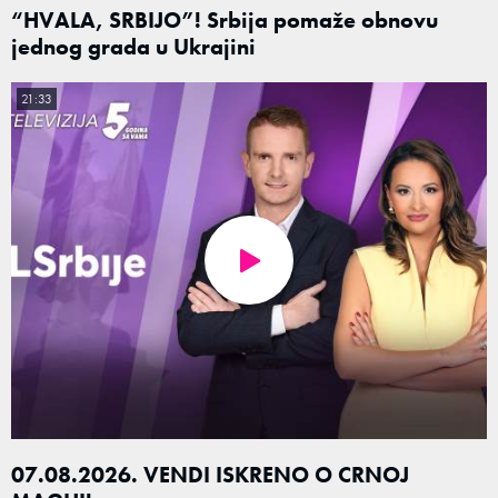
“HVALA, SRBIJO”! Srbija pomaže obnovu
jednog grada u Ukrajini
21:33
07.08.2026. VENDI ISKRENO O CRNOJ