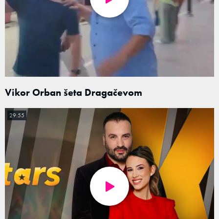
Vikor Orban šeta Dragačevom
29:55