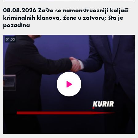
08.08.2026 Zašto se namonstruozniji koljači
kriminalnih klanova, žene u zatvoru; šta je
pozadina
01:03