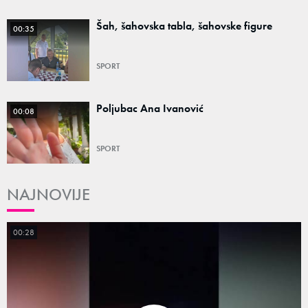
Šah, šahovska tabla, šahovske figure
00:35
SPORT
Poljubac Ana Ivanović
00:08
SPORT
NAJNOVIJE
00:28