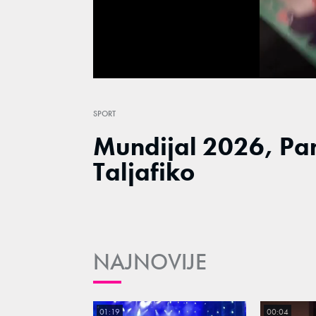
/
Unmute
SPORT
Mundijal 2026, Pani
Taljafiko
NAJNOVIJE
01:19
00:04