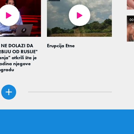
00
 NE DOLAZI DA
Erupcija Etne
BIJU OD RUSIJE"
nja" otkrili šta je
adina njegove
ogradu