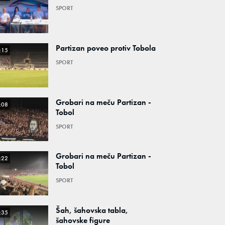
SPORT
Partizan poveo protiv Tobola
:15
SPORT
Grobari na meču Partizan -
:08
Tobol
SPORT
Grobari na meču Partizan -
:22
Tobol
SPORT
Šah, šahovska tabla,
:35
šahovske figure