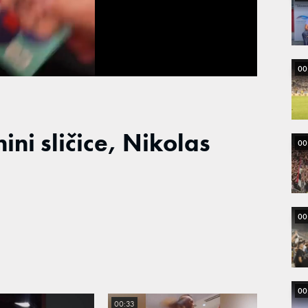
Loaded
:
100.00%
00
ni sličice, Nikolas
00
00
00
00:33