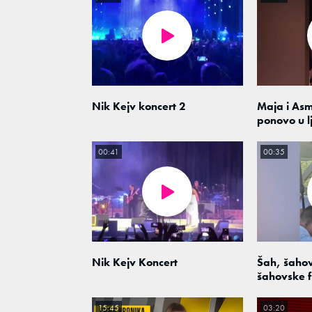
Nik Kejv koncert 2
Maja i As
ponovo u l
00:41
00:35
Nik Kejv Koncert
Šah, šahov
šahovske f
15:45
03:20