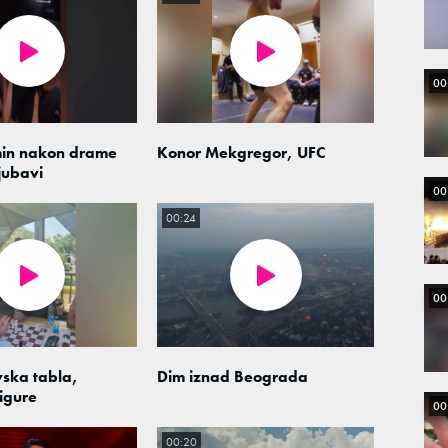
00
min nakon drame
Konor Mekgregor, UFC
jubavi
00
00:24
00
ska tabla,
Dim iznad Beograda
igure
00
00:20