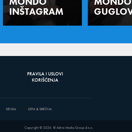
MONDO
MONDO
INŠTAGRAM
GUGLOV
PRAVILA I USLOVI
KORIŠĆENJA
SENSA
LEPA & SREĆNA
Copyright ©
2026
. © Adria Media Group d.o.o.