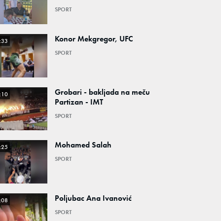
SPORT
Konor Mekgregor, UFC
:33
SPORT
Grobari - bakljada na meču
:10
Partizan - IMT
SPORT
Mohamed Salah
:25
SPORT
Poljubac Ana Ivanović
:08
SPORT