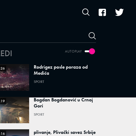
LEDI
AUTOPLAY
Rodrigez posle poraza od
:26
Medića
SPORT
Bogdan Bogdanović u Crnoj
:19
Gori
SPORT
plivanje, Plivački savez Srbije
:16