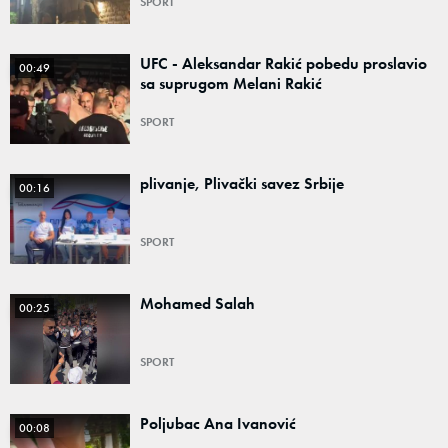
SPORT
UFC - Aleksandar Rakić pobedu proslavio
00:49
sa suprugom Melani Rakić
SPORT
plivanje, Plivački savez Srbije
00:16
SPORT
Mohamed Salah
00:25
SPORT
Poljubac Ana Ivanović
00:08