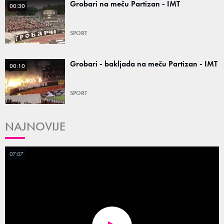
Grobari na meču Partizan - IMT
00:30
SPORT
Grobari - bakljada na meču Partizan - IMT
00:10
SPORT
NAJNOVIJE
07:07