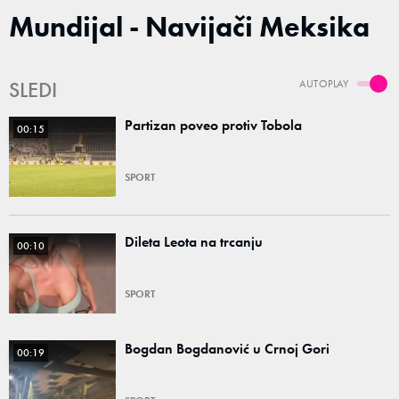
Mundijal - Navijači Meksika
SLEDI
AUTOPLAY
Partizan poveo protiv Tobola
00:15
SPORT
Dileta Leota na trcanju
00:10
SPORT
Bogdan Bogdanović u Crnoj Gori
00:19