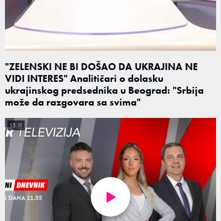
"ZELENSKI NE BI DOŠAO DA UKRAJINA NE
VIDI INTERES" Analitičari o dolasku
ukrajinskog predsednika u Beograd: "Srbija
može da razgovara sa svima"
15:11