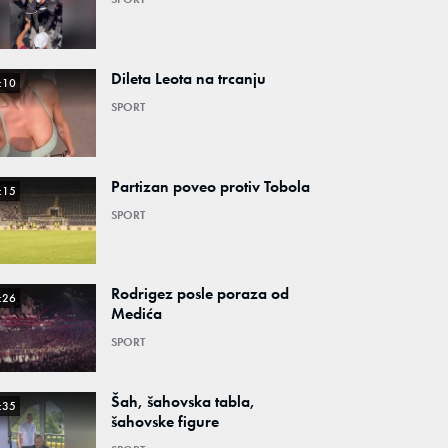
Dileta Leota na trcanju
:10
SPORT
Partizan poveo protiv Tobola
:15
SPORT
Rodrigez posle poraza od
:26
Medića
SPORT
Šah, šahovska tabla,
:35
šahovske figure