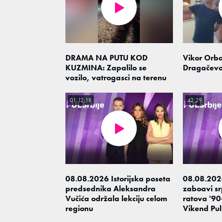
DRAMA NA PUTU KOD
Vikor Orba
KUZMINA: Zapalilo se
Dragačev
vozilo, vatrogasci na terenu
01:12:18
42:29
08.08.2026 Istorijska poseta
08.08.202
predsednika Aleksandra
zaboavi srp
Vučića održala lekciju celom
ratova '90-
regionu
Vikend Pul