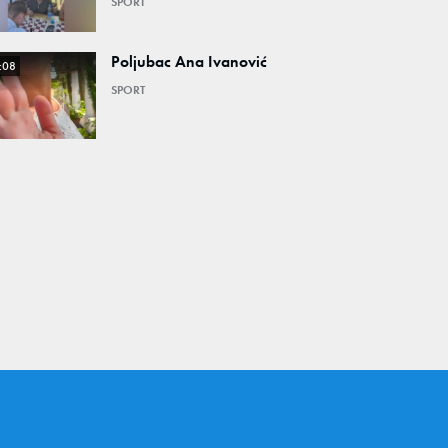
SPORT
Poljubac Ana Ivanović
:08
SPORT