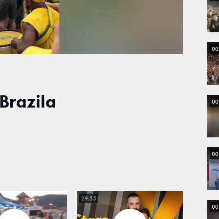
00
 Brazila
00
00
29:55
00