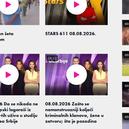
00
n šeta
STARS 611 08.08.2026.
om
00
38:02
00
6 Da se nikada ne
08.08.2026 Zašto se
ski logoraši iz
namonstruozniji koljači
tih uživo u studiju
kriminalnih klanova, žene u
00
sa Srbije
zatvoru; šta je pozadina