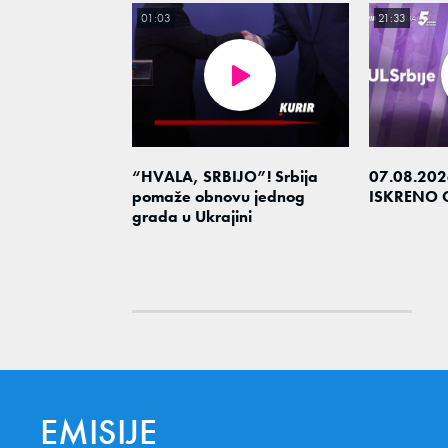
01:03
21:33
“HVALA, SRBIJO”! Srbija
07.08.202
pomaže obnovu jednog
ISKRENO 
grada u Ukrajini
EMISIJE