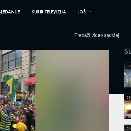
LEDANIJE
KURIR TELEVIZIJA
JOŠ
S
00
00
00