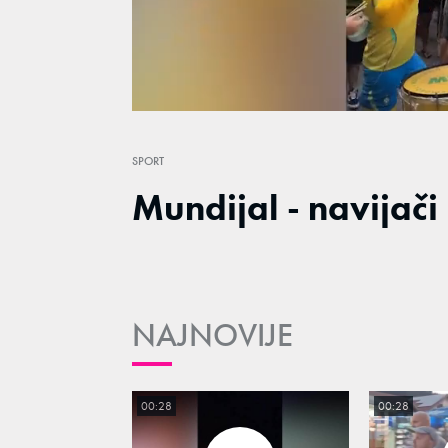
Loaded
:
67.19%
/
Unmute
SPORT
Mundijal - navijači
NAJNOVIJE
00:28
00:28