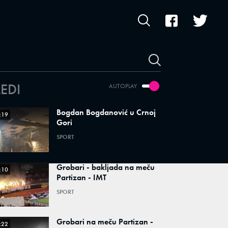
LEDI
AUTOPLAY
Bogdan Bogdanović u Crnoj
:19
Gori
SPORT
Grobari - bakljada na meču
:10
Partizan - IMT
SPORT
Grobari na meču Partizan -
:22