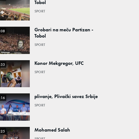
Tobol
SPORT
Grobari na meču Partizan -
:08
Tobol
SPORT
Konor Mekgregor, UFC
:33
SPORT
plivanje, Plivački savez Srbije
:16
SPORT
Mohamed Salah
:25
SPORT