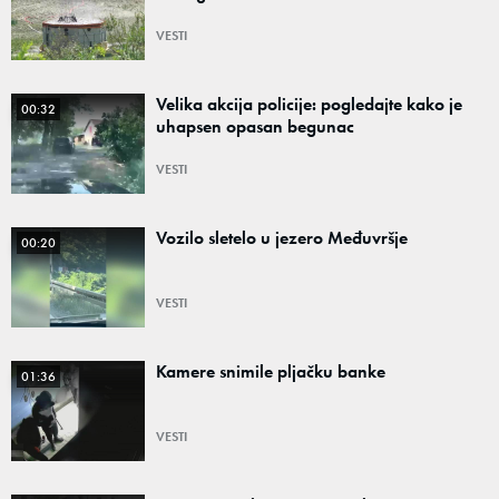
VESTI
Velika akcija policije: pogledajte kako je
00:32
uhapsen opasan begunac
VESTI
Vozilo sletelo u jezero Međuvršje
00:20
VESTI
Kamere snimile pljačku banke
01:36
VESTI