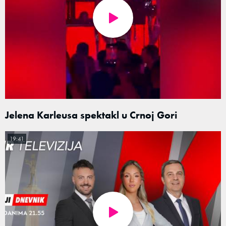
Jelena Karleusa spektakl u Crnoj Gori
19:41