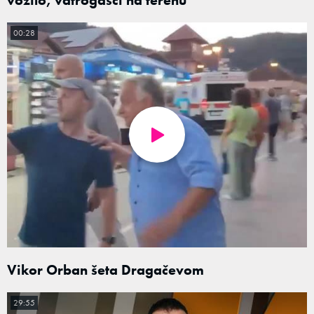
00:28
Vikor Orban šeta Dragačevom
29:55