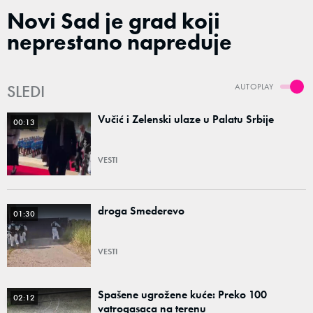
Novi Sad je grad koji
neprestano napreduje
SLEDI
AUTOPLAY
Vučić i Zelenski ulaze u Palatu Srbije
00:13
VESTI
droga Smederevo
01:30
VESTI
Spašene ugrožene kuće: Preko 100
02:12
vatrogasaca na terenu