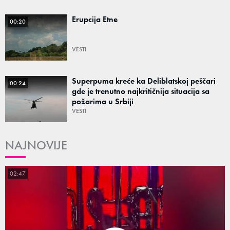
Erupcija Etne
00:20
VESTI
Superpuma kreće ka Deliblatskoj peščari
00:24
gde je trenutno najkritičnija situacija sa
požarima u Srbiji
VESTI
NAJNOVIJE
02:47