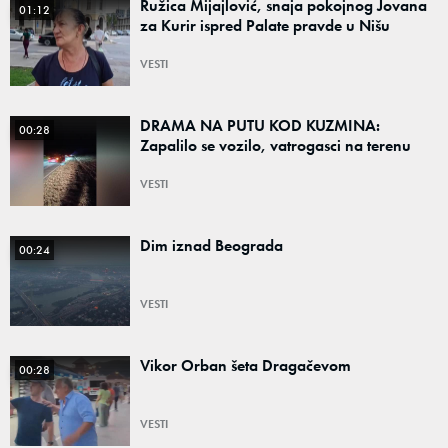
Ružica Mijajlović, snaja pokojnog Jovana
01:12
za Kurir ispred Palate pravde u Nišu
VESTI
DRAMA NA PUTU KOD KUZMINA:
00:28
Zapalilo se vozilo, vatrogasci na terenu
VESTI
Dim iznad Beograda
00:24
VESTI
Vikor Orban šeta Dragačevom
00:28
VESTI