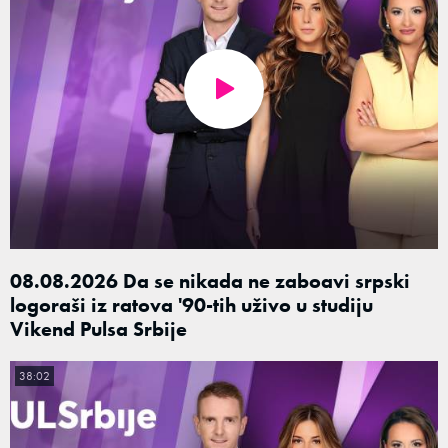
08.08.2026 Da se nikada ne zaboavi srpski
logoraši iz ratova '90-tih uživo u studiju
Vikend Pulsa Srbije
38:02