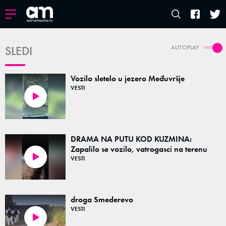
SLEDI
AUTOPLAY
Vozilo sletelo u jezero Međuvršje
VESTI
00:20
DRAMA NA PUTU KOD KUZMINA:
Zapalilo se vozilo, vatrogasci na terenu
VESTI
00:28
droga Smederevo
VESTI
01:30