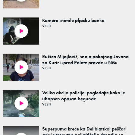
Kamere snimile pljačku banke
VESTI
01:36
Ružica Mijajlović, snaja pokojnog Jovana
za Kurir ispred Palate pravde u Nišu
VESTI
01:12
Velika akcija policije: pogledajte kako je
uhapsen opasan begunac
VESTI
00:32
Superpuma kreće ka Deliblatskoj peščari
gde je trenutno najkritičnija situacija sa