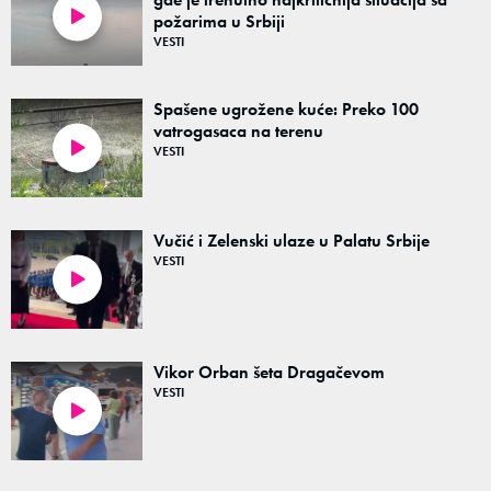
požarima u Srbiji
00:24
VESTI
Spašene ugrožene kuće: Preko 100
vatrogasaca na terenu
VESTI
02:12
Vučić i Zelenski ulaze u Palatu Srbije
VESTI
00:13
Vikor Orban šeta Dragačevom
VESTI
00:28