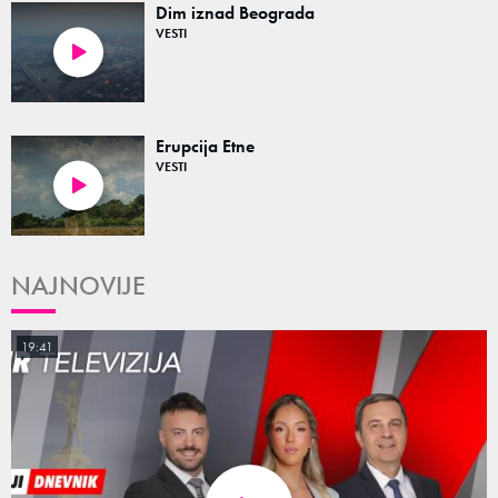
Dim iznad Beograda
VESTI
00:24
Erupcija Etne
VESTI
00:20
NAJNOVIJE
19:41